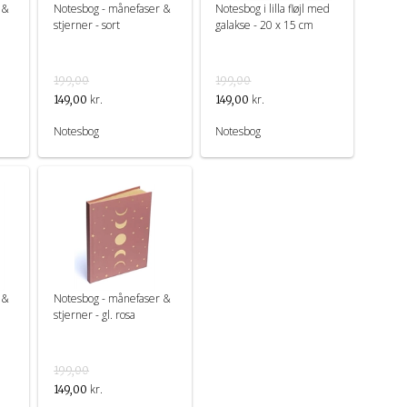
 &
Notesbog - månefaser &
Notesbog i lilla fløjl med
stjerner - sort
galakse - 20 x 15 cm
199,00
199,00
kr.
kr.
149,00
149,00
Notesbog
Notesbog
 &
Notesbog - månefaser &
stjerner - gl. rosa
199,00
kr.
149,00