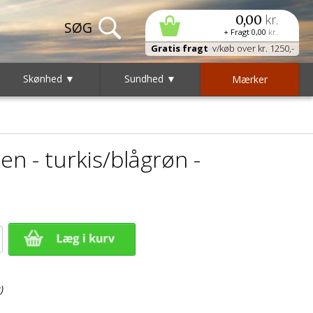
kr.
0,00
+ Fragt
0,00
kr.
Gratis fragt
v/køb over kr. 1250,-
Skønhed ▼
Sundhed ▼
Mærker
n - turkis/blågrøn -
)