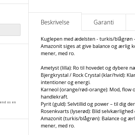
Beskrivelse
Garanti
Kuglepen med ædelsten - turkis/blågrøn 
Amazonit siges at give balance og ærlig 
mener, med ro.
Ametyst (lilla): Ro til hovedet og dybere næ
Bjergkrystal / Rock Crystal (klar/hvid): Kl
intentioner og energi.
Karneol (orange/rød-orange): Mod, flow og
handlekraft.
send os en
Pyrit (guld): Selvtillid og power – til dig d
Rosenkvarts (lyserød): Blid selvkærlighed 
Amazonit (turkis/blågrøn): Balance og ær
mener, med ro.