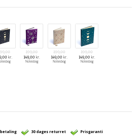
199,00
199,00
199,00
199,00
kr.
kr.
kr.
kr.
9,00
149,00
149,00
149,00
otesbog
Notesbog
Notesbog
Notesbog
 betaling
30 dages returret
Prisgaranti