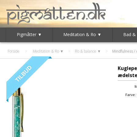
Pigmåtter ▼
Meditation & Ro ▼
Bad &
Forside
>
Meditation & Ro ▼
>
Ro & balance ▼
>
Mindfulness / 
Kuglep
ædelst
M
Farve: 