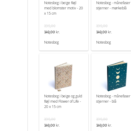
Notesbog i beige fløjl
Notesbog - månefaser
med blomster motiv - 20
stjerner - mørkeblå
x 15 cm
199,00
199,00
kr.
kr.
149,00
149,00
Notesbog
Notesbog
Notesbog i beige og guld
Notesbog - månefaser
fløjl med Flower of Life -
stjerner - blå
20 x 15 cm
199,00
199,00
kr.
kr.
149,00
149,00