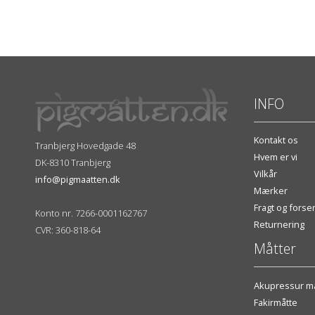
INFO
Kontakt os
Tranbjerg Hovedgade 48
Hvem er vi
DK-8310 Tranbjerg
Vilkår
info@pigmaatten.dk
Mærker
Fragt og fors
Konto nr. 7266-0001162767
Returnering
CVR: 360-818-64
Måtter
Akupressur må
Fakirmåtte