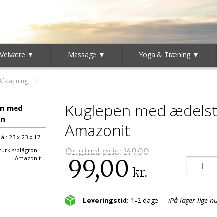
 Velvære ▼
Massage ▼
Yoga & Træning ▼
Afslapning
Kuglepen med ædelste
en med
en
Amazonit
ål: 23 x 23 x 17
Original pris:
149,00
turkis/blågrøn -
99,00
Amazonit
kr.
Leveringstid:
1-2 dage
(På lager lige nu