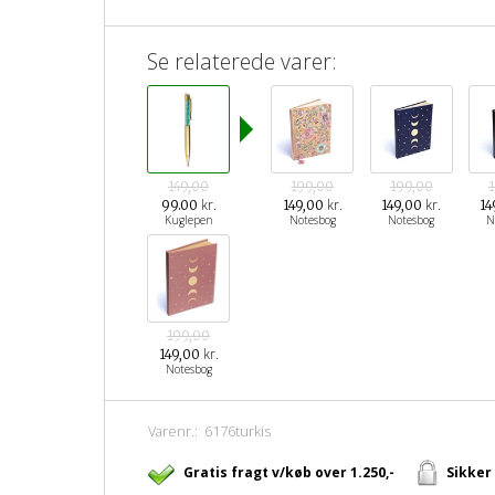
Se relaterede varer:
149,00
199,00
199,00
kr.
kr.
kr.
99.00
149,00
149,00
14
Kuglepen
Notesbog
Notesbog
N
199,00
kr.
149,00
Notesbog
Varenr.:
6176turkis
Gratis fragt v/køb over 1.250,-
Sikker