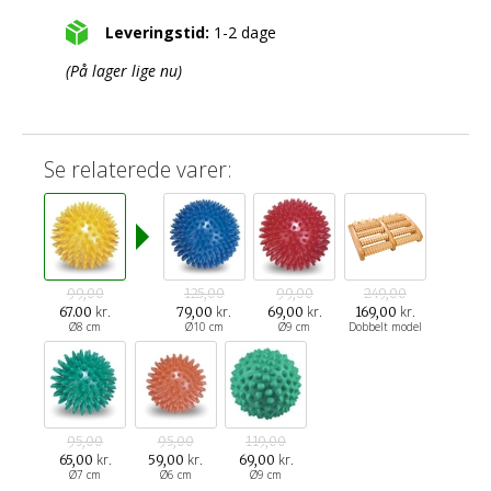
Leveringstid:
1-2 dage
(På lager lige nu)
Se relaterede varer:
99,00
125,00
99,00
249,00
kr.
kr.
kr.
kr.
67.00
79,00
69,00
169,00
Ø8 cm
Ø10 cm
Ø9 cm
Dobbelt model
95,00
95,00
119,00
kr.
kr.
kr.
65,00
59,00
69,00
Ø7 cm
Ø6 cm
Ø9 cm