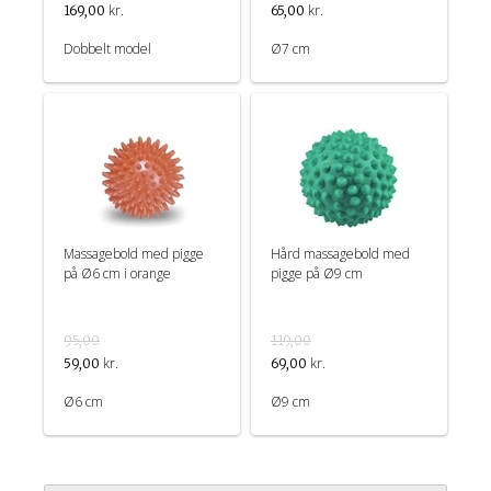
kr.
kr.
169,00
65,00
Dobbelt model
Ø7 cm
Massagebold med pigge
Hård massagebold med
på Ø6 cm i orange
pigge på Ø9 cm
95,00
119,00
kr.
kr.
59,00
69,00
Ø6 cm
Ø9 cm