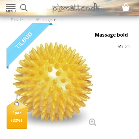
Forside
>
Massage ▼
Massage bold
Ø8 cm
Spar
(32%)