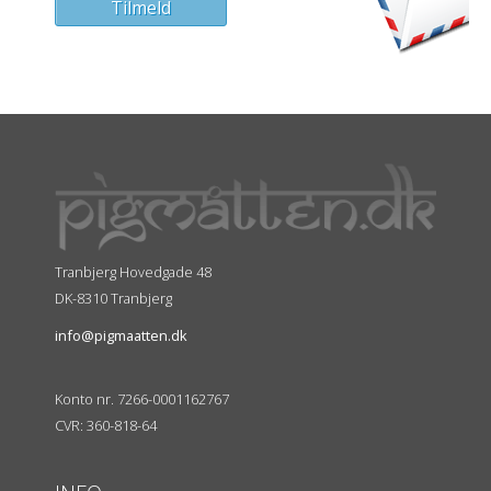
Tranbjerg Hovedgade 48
DK-8310 Tranbjerg
info@pigmaatten.dk
Konto nr. 7266-0001162767
CVR: 360-818-64