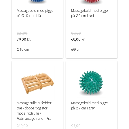
Massagebold med pigge
Massagebold med pigge
på Ø10 cm i blå
på Ø9 cm i rød
125,00
99,00
kr.
kr.
79,00
69,00
Ø10 cm
Ø9 cm
Massagerulle til fødder i
Massagebold med pigge
træ - dobbelt og stor
på Ø7 cm i grøn
model fodrulle /
Fodmassage rulle - Fra
Croll & Denecke
249,00
95,00