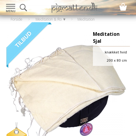
Forside
>
Meditation & Ro ▼
>
Meditation
▼
>
Meditations Sjal
Meditation
Sjal
knækket hvid
200 x 80 cm