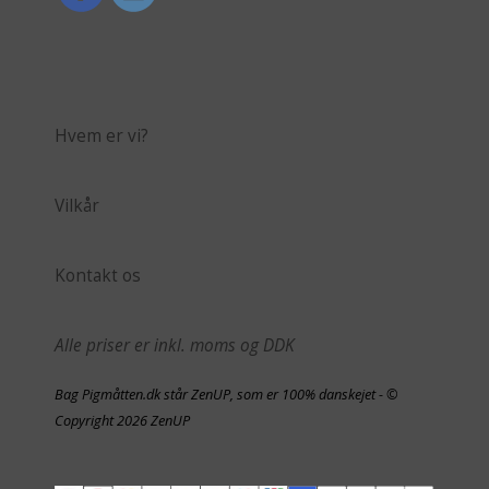
Hvem er vi?
Vilkår
Kontakt os
Alle priser er inkl. moms og DDK
Bag Pigmåtten.dk står ZenUP, som er 100% danskejet - ©
Copyright 2026 ZenUP