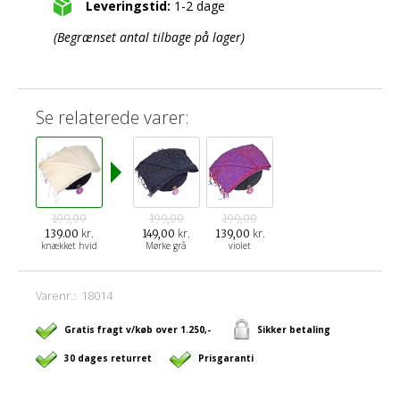
Leveringstid:
1-2 dage
(Begrænset antal tilbage på lager)
Se relaterede varer:
199,00
199,00
199,00
kr.
kr.
kr.
139.00
149,00
139,00
knækket hvid
Mørke grå
violet
Varenr.:
18014
Gratis fragt v/køb over 1.250,-
Sikker betaling
30 dages returret
Prisgaranti