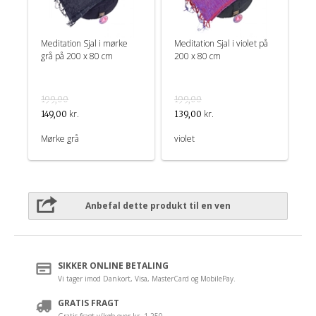
Meditation Sjal i mørke
Meditation Sjal i violet på
grå på 200 x 80 cm
200 x 80 cm
199,00
199,00
kr.
kr.
149,00
139,00
Mørke grå
violet
Anbefal dette produkt til en ven
SIKKER ONLINE BETALING
Vi tager imod Dankort, Visa, MasterCard og MobilePay.
GRATIS FRAGT
Gratis fragt v/køb over kr. 1.250,-