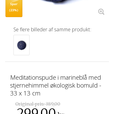
Spar
(23%)
Se flere billeder af samme produkt:
Meditationspude i marineblå med
stjernehimmel økologisk bomuld -
33 x 13 cm
Original pris:
389,00
299,00