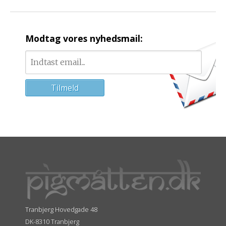
Modtag vores nyhedsmail:
Tranbjerg Hovedgade 48
DK-8310 Tranbjerg