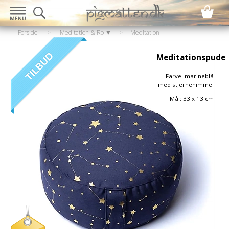
Forside
>
Meditation & Ro ▼
>
Meditation
▼
>
Meditationspuder
Meditationspude
Farve: marineblå
med stjernehimmel
Mål: 33 x 13 cm