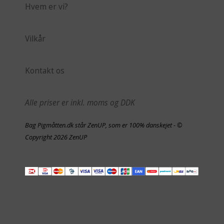
Hvem er vi?
Vilkår
Kontakt os
Alle priser er inkl. moms og DDK
Bag Pigmåtten.dk står ZenUP, som er 100% danskejet - ©
Copyright 2026 ZenUP