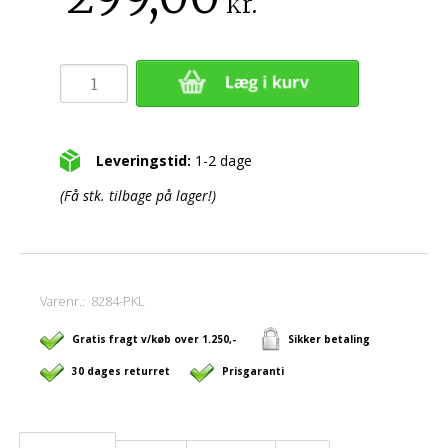
kr.
Leveringstid:
1-2 dage
(Få stk. tilbage på lager!)
Varenr.:
8284-PKL
Gratis fragt v/køb over 1.250,-
Sikker betaling
30 dages returret
Prisgaranti