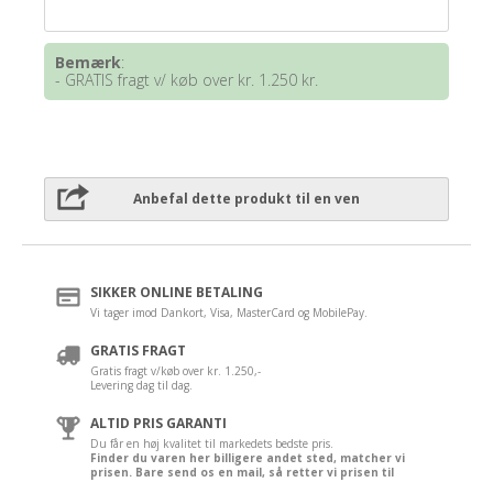
Bemærk
:
- GRATIS fragt v/ køb over kr. 1.250 kr.
Anbefal dette produkt til en ven
SIKKER ONLINE BETALING
Vi tager imod Dankort, Visa, MasterCard og MobilePay.
GRATIS FRAGT
Gratis fragt v/køb over kr. 1.250,-
Levering dag til dag.
ALTID PRIS GARANTI
Du får en høj kvalitet til markedets bedste pris.
Finder du varen her billigere andet sted, matcher vi
prisen. Bare send os en mail, så retter vi prisen til