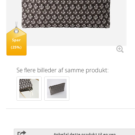
Spar
(25%)
Se flere billeder af samme produkt:
Anbefal dette produkt til en ven