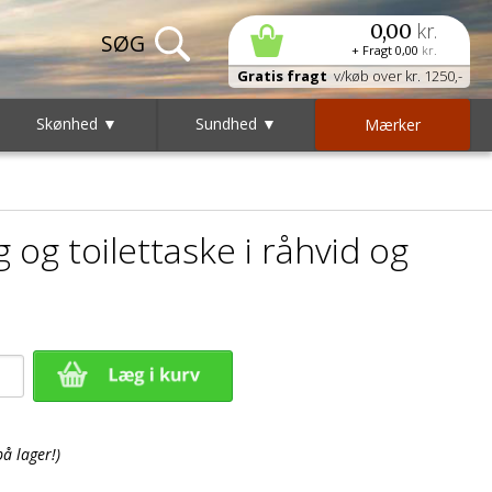
kr.
0,00
+ Fragt
0,00
kr.
Gratis fragt
v/køb over kr. 1250,-
Skønhed ▼
Sundhed ▼
Mærker
og toilettaske i råhvid og
på lager!)