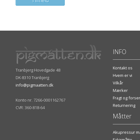
INFO
Kontakt os
Tranbjerg Hovedgade 48
Hvem er vi
DK-8310 Tranbjerg
Vilkår
info@pigmaatten.dk
Mærker
Fragt og fors
Konto nr. 7266-0001162767
Returnering
CVR: 360-818-64
Måtter
Akupressur må
Fakirmåtte