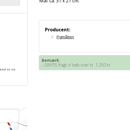
Mål: ca. 31 x 21 cm.
Producent:
Pigmåtten
Bemærk
:
- GRATIS fragt v/ køb over kr. 1.250 kr.
send os en