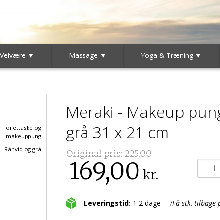
 Velvære ▼
Massage ▼
Yoga & Træning ▼
Meraki - Makeup pung 
grå 31 x 21 cm
Toilettaske og
makeuppung
Råhvid og grå
Original pris:
225,00
169,00
kr.
Leveringstid:
1-2 dage
(Få stk. tilbage 