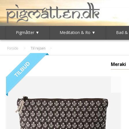
Pigmåtter ▼
Meditation & Ro ▼
Bad &
Forside
>
Til rejsen
Meraki