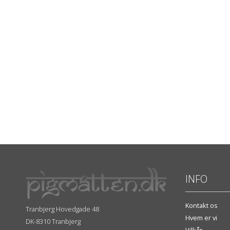
INFO
Kontakt os
Tranbjerg Hovedgade 48
Hvem er vi
DK-8310 Tranbjerg
Vilkår