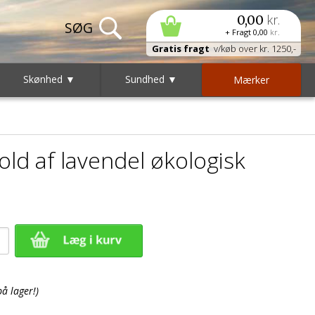
kr.
0,00
+ Fragt
0,00
kr.
Gratis fragt
v/køb over kr. 1250,-
Skønhed ▼
Sundhed ▼
Mærker
d af lavendel økologisk
på lager!)