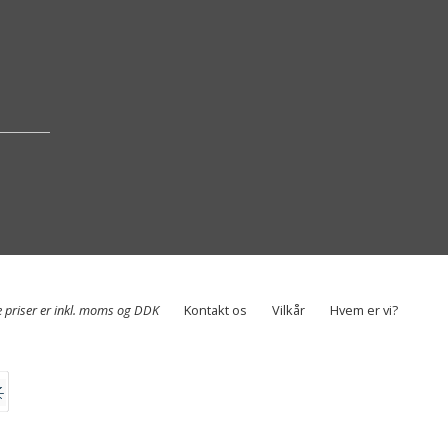
e priser er inkl. moms og DDK
Kontakt os
Vilkår
Hvem er vi?