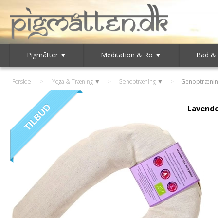
Pigmåtter ▼
Meditation & Ro ▼
Bad &
Forside
>
Yoga & Træning ▼
>
Genoptræning ▼
>
Genoptrænin
Lavende