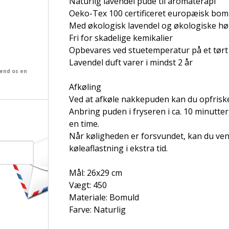
Naturlig lavendel pude til aromaterapi
Oeko-Tex 100 certificeret europæisk bom
Med økologisk lavendel og økologiske hør
Fri for skadelige kemikalier
Opbevares ved stuetemperatur på et tørt
Lavendel duft varer i mindst 2 år
send os en
Afkøling
Ved at afkøle nakkepuden kan du opfris
Anbring puden i fryseren i ca. 10 minutter, 
en time.
Når køligheden er forsvundet, kan du ven
køleaflastning i ekstra tid.
Mål: 26x29 cm
Vægt: 450
Materiale: Bomuld
Farve: Naturlig