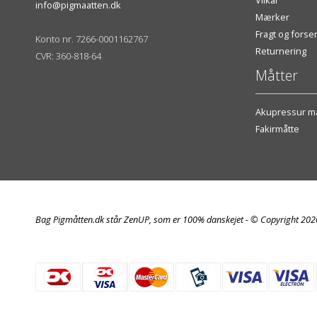
info@pigmaatten.dk
Mærker
Fragt og fors
Konto nr. 7266-0001162767
Returnering
CVR: 360-818-64
Måtter
Akupressur må
Fakirmåtte
Bag Pigmåtten.dk står ZenUP, som er 100% danskejet - © Copyright 20