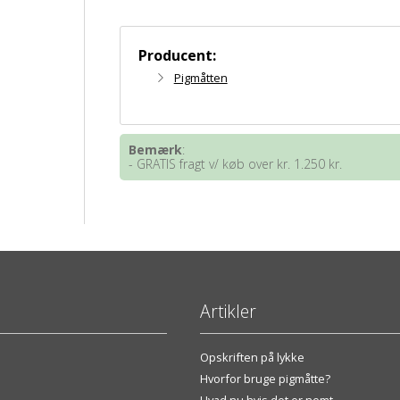
Producent:
Pigmåtten
Bemærk
:
- GRATIS fragt v/ køb over kr. 1.250 kr.
Artikler
Opskriften på lykke
Hvorfor bruge pigmåtte?
Hvad nu hvis det er nemt