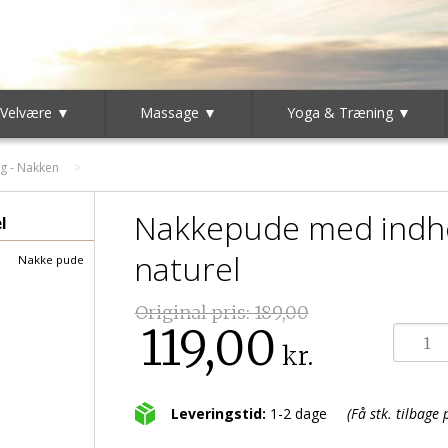
 Velvære ▼
Massage ▼
Yoga & Træning ▼
g - Nakken
Nakkepude med indhol
l
naturel
Nakke pude
Original pris:
189,00
119,00
kr.
Leveringstid:
1-2 dage
(Få stk. tilbage 