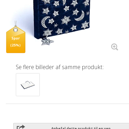
Spar
(25%)
Se flere billeder af samme produkt:
Anbefal dette produkt til en ven