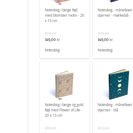
Notesbog i beige fløjl
Notesbog - månefaser
med blomster motiv - 20
stjerner - mørkeblå
x 15 cm
199,00
199,00
kr.
kr.
149,00
149,00
Notesbog
Notesbog
Notesbog i beige og guld
Notesbog - månefaser
fløjl med Flower of Life -
stjerner - blå
20 x 15 cm
199,00
199,00