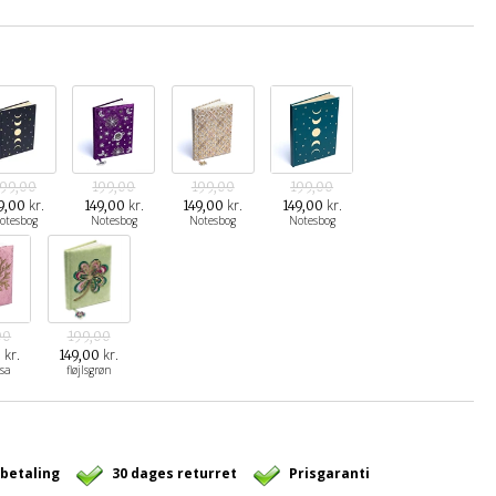
199,00
199,00
199,00
199,00
kr.
kr.
kr.
kr.
9,00
149,00
149,00
149,00
otesbog
Notesbog
Notesbog
Notesbog
00
199,00
kr.
kr.
0
149,00
osa
fløjlsgrøn
 betaling
30 dages returret
Prisgaranti