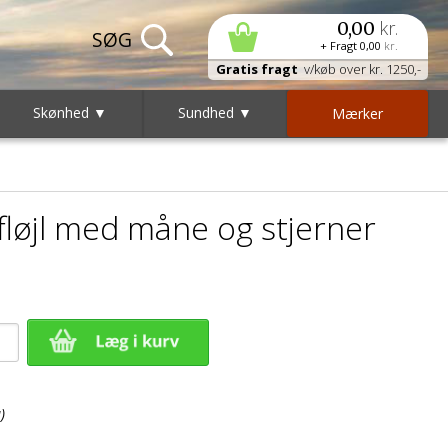
kr.
0,00
+ Fragt
0,00
kr.
Gratis fragt
v/køb over kr. 1250,-
Skønhed ▼
Sundhed ▼
Mærker
fløjl med måne og stjerner
)