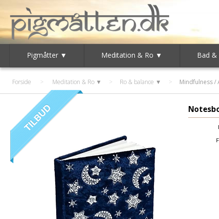
Pigmåtter ▼
Meditation & Ro ▼
Bad &
Forside
>
Meditation & Ro ▼
>
Ro & balance ▼
>
Mindfulness / 
Notesb
F