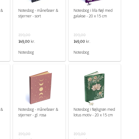
 &
Notesbog - månefaser &
Notesbog i lilla fløjl med
stjerner - sort
galakse - 20 x 15 cm
199,00
199,00
kr.
kr.
149,00
149,00
Notesbog
Notesbog
 &
Notesbog - månefaser &
Notesbog i fløjlsgrøn med
stjerner - gl. rosa
lotus motiv - 20 x 15 cm
199,00
199,00