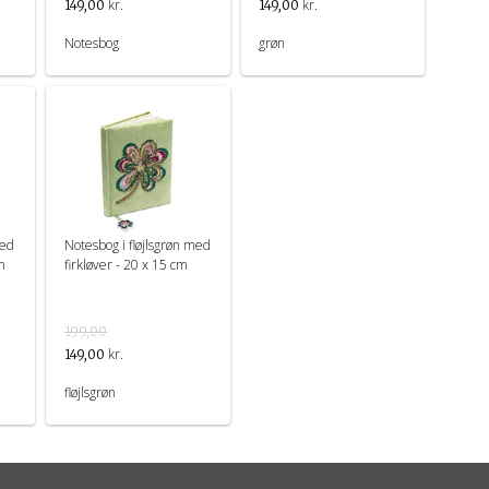
kr.
kr.
149,00
149,00
Notesbog
grøn
med
Notesbog i fløjlsgrøn med
cm
firkløver - 20 x 15 cm
199,00
kr.
149,00
fløjlsgrøn