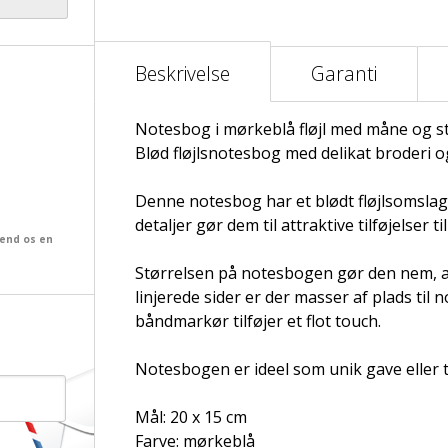
Beskrivelse
Garanti
Notesbog i mørkeblå fløjl med måne og s
Blød fløjlsnotesbog med delikat broderi o
Denne notesbog har et blødt fløjlsomslag 
detaljer gør dem til attraktive tilføjelser 
send os en
Størrelsen på notesbogen gør den nem, at
linjerede sider er der masser af plads til
båndmarkør tilføjer et flot touch.
Notesbogen er ideel som unik gave eller t
Mål: 20 x 15 cm
Farve: mørkeblå