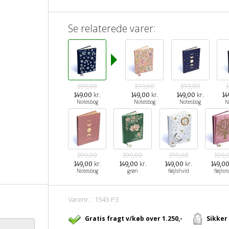
Se relaterede varer:
199,00
199,00
199,00
kr.
kr.
kr.
149.00
149,00
149,00
14
Notesbog
Notesbog
Notesbog
N
199,00
199,00
199,00
199,
kr.
kr.
kr.
149,00
149,00
149,00
149,0
Notesbog
grøn
fløjlshvid
fløjlsr
Varenr.:
1543-P3
Gratis fragt v/køb over 1.250,-
Sikker