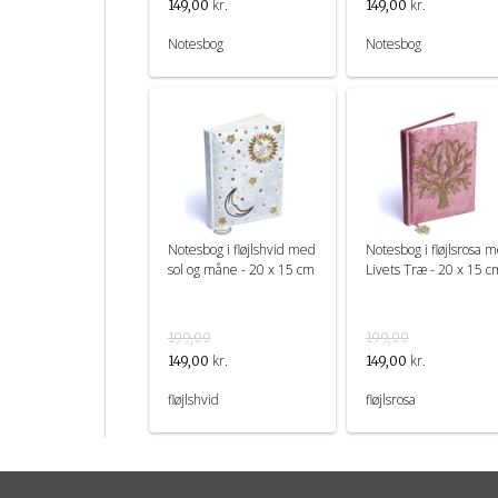
kr.
kr.
149,00
149,00
Notesbog
Notesbog
Notesbog i fløjlshvid med
Notesbog i fløjlsrosa 
sol og måne - 20 x 15 cm
Livets Træ - 20 x 15 
199,00
199,00
kr.
kr.
149,00
149,00
fløjlshvid
fløjlsrosa