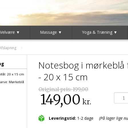
 Velvære ▼
Massage ▼
Yoga & Træning ▼
Afslapning
Notesbog i mørkeblå 
og
- 20 x 15 cm
Mål: 20 x 15 cm
arve: Mørkeblå
Original pris:
199,00
149,00
kr.
Leveringstid:
1-2 dage
(På lager lige nu