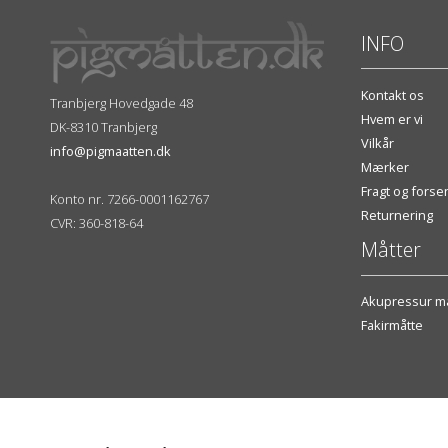
INFO
Kontakt os
Tranbjerg Hovedgade 48
Hvem er vi
DK-8310 Tranbjerg
Vilkår
info@pigmaatten.dk
Mærker
Fragt og fors
Konto nr. 7266-0001162767
Returnering
CVR: 360-818-64
Måtter
Akupressur må
Fakirmåtte