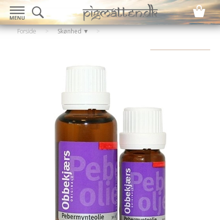
Forside
>
Skønhed ▼