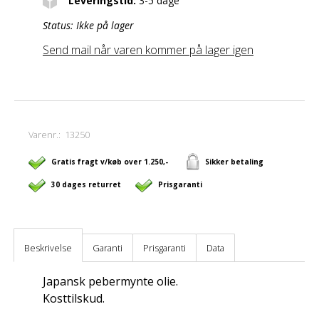
Leveringstid:
3-5 dage
Status:
Ikke på lager
Send mail når varen kommer på lager igen
Varenr.:
13250
Gratis fragt v/køb over 1.250,-
Sikker betaling
30 dages returret
Prisgaranti
Beskrivelse
Garanti
Prisgaranti
Data
Japansk pebermynte olie.
Kosttilskud.