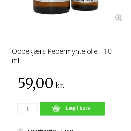
Obbekjærs Pebermynte olie - 10
ml
59,00
kr.