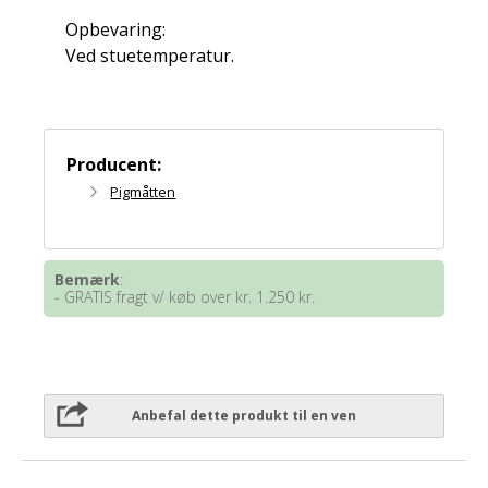
Opbevaring:
Ved stuetemperatur.
Producent:
Pigmåtten
Bemærk
:
- GRATIS fragt v/ køb over kr. 1.250 kr.
Anbefal dette produkt til en ven