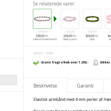
Se relaterede varer:
229,00
225,00
235,00
kr.
kr.
kr.
119.00
119,00
149,00
14
hæmatit/rosenkvarts
Rose quartz
Jade
A
Varenr.:
5946
Gratis fragt v/køb over 1.250,-
Sikker
Beskrivelse
Garanti
Elastisk armbånd med 4 mm perler af Hæm