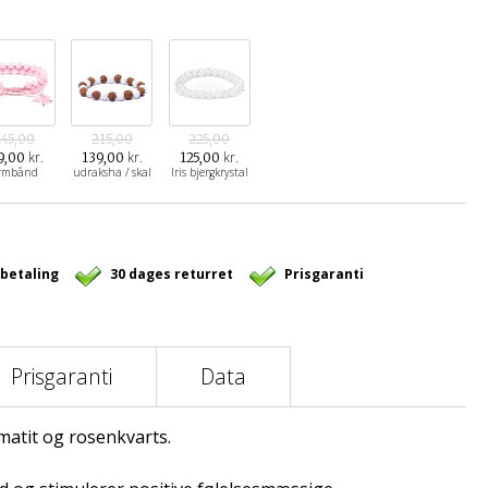
245,00
215,00
225,00
kr.
kr.
kr.
9,00
139,00
125,00
rmbånd
udraksha / skal
Iris bjergkrystal
 betaling
30 dages returret
Prisgaranti
Prisgaranti
Data
atit og rosenkvarts.