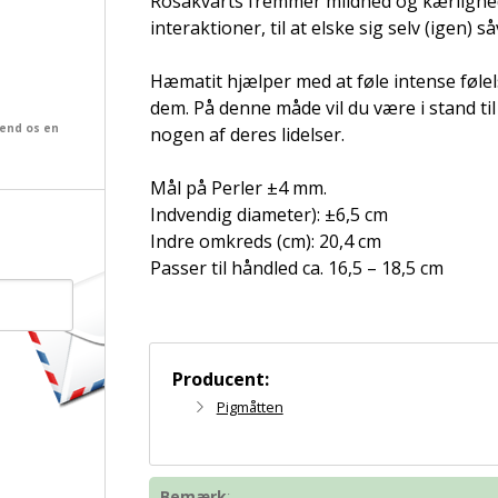
Rosakvarts fremmer mildhed og kærlighed
interaktioner, til at elske sig selv (igen) 
Hæmatit hjælper med at føle intense følel
dem. På denne måde vil du være i stand til
send os en
nogen af ​​deres lidelser.
Mål på Perler ±4 mm.
Indvendig diameter): ±6,5 cm
Indre omkreds (cm): 20,4 cm
Passer til håndled ca. 16,5 – 18,5 cm
Producent:
Pigmåtten
Bemærk
: