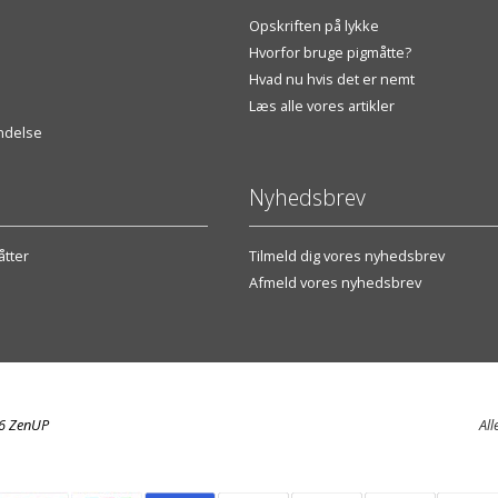
Opskriften på lykke
Hvorfor bruge pigmåtte?
Hvad nu hvis det er nemt
Læs alle vores artikler
endelse
Nyhedsbrev
tter
Tilmeld dig vores nyhedsbrev
Afmeld vores nyhedsbrev
26 ZenUP
All