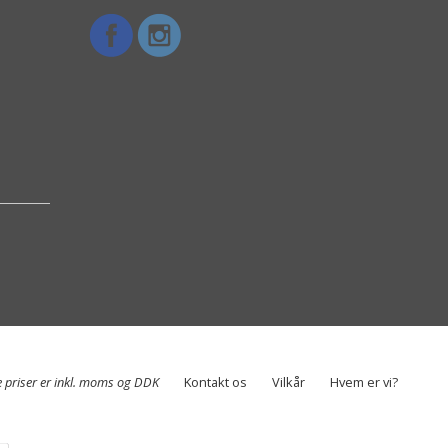
e priser er inkl. moms og DDK
Kontakt os
Vilkår
Hvem er vi?