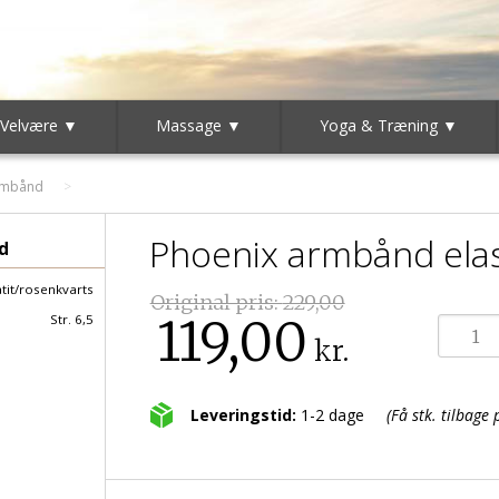
 Velvære ▼
Massage ▼
Yoga & Træning ▼
rmbånd
Phoenix armbånd elas
d
it/rosenkvarts
Original pris:
229,00
119,00
Str. 6,5
kr.
Leveringstid:
1-2 dage
(Få stk. tilbage 