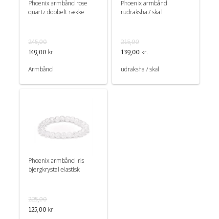
Phoenix armbånd rose
Phoenix armbånd
quartz dobbelt række
rudraksha / skal
245,00
215,00
kr.
kr.
149,00
139,00
Armbånd
udraksha / skal
Phoenix armbånd Iris
bjergkrystal elastisk
225,00
kr.
125,00