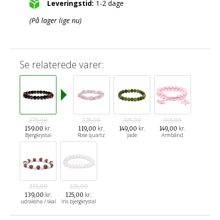
Leveringstid:
1-2 dage
(På lager lige nu)
Se relaterede varer:
275,00
225,00
235,00
245,00
kr.
kr.
kr.
kr.
159.00
119,00
149,00
149,00
Bjergkrystal
Rose quartz
Jade
Armbånd
215,00
225,00
kr.
kr.
139,00
125,00
udraksha / skal
Iris bjergkrystal