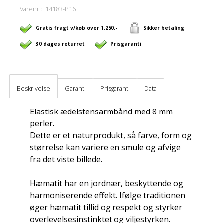
Varenr.:
14183-P16
Gratis fragt v/køb over 1.250,-
Sikker betaling
30 dages returret
Prisgaranti
Beskrivelse
Garanti
Prisgaranti
Data
Elastisk ædelstensarmbånd med 8 mm
perler.
Dette er et naturprodukt, så farve, form og
størrelse kan variere en smule og afvige
fra det viste billede.
Hæmatit har en jordnær, beskyttende og
harmoniserende effekt. Ifølge traditionen
øger hæmatit tillid og respekt og styrker
overlevelsesinstinktet og viljestyrken.