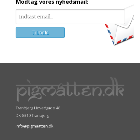
Modtag vores nyhedsmail:
Tranbjerg Hovedgade 48
DK-8310 Tranbjerg
info@pigmaatten.dk