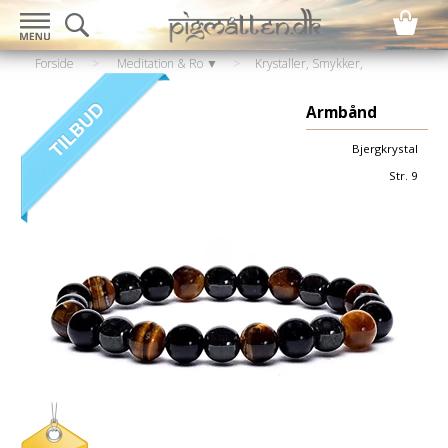
Forside
>
Meditation & Ro ▼
>
Krystaller, Smykker,
Statuer
>
Armbånd
Armbånd
Bjergkrystal
Str. 9