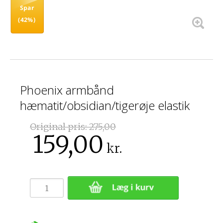
Spar
(42%)
Phoenix armbånd
hæmatit/obsidian/tigerøje elastik
Original pris:
275,00
159,00
kr.