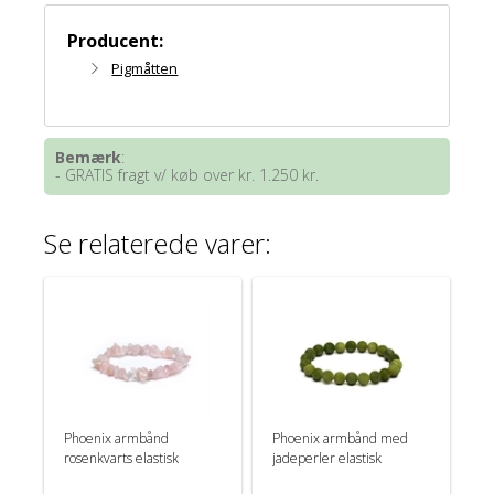
Producent:
Pigmåtten
Bemærk
:
- GRATIS fragt v/ køb over kr. 1.250 kr.
Se relaterede varer:
Phoenix armbånd
Phoenix armbånd med
rosenkvarts elastisk
jadeperler elastisk