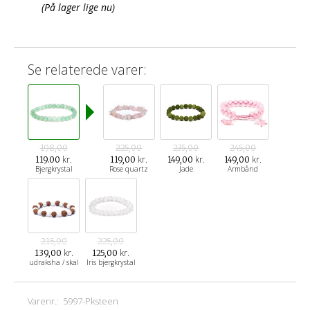
(På lager lige nu)
Se relaterede varer:
198,00
225,00
235,00
245,00
kr.
kr.
kr.
kr.
119.00
119,00
149,00
149,00
Bjergkrystal
Rose quartz
Jade
Armbånd
215,00
225,00
kr.
kr.
139,00
125,00
udraksha / skal
Iris bjergkrystal
Varenr.:
5997-Pksteen