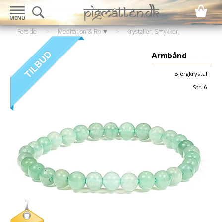
Forside
>
Meditation & Ro ▼
>
Krystaller, Smykker,
Statuer
>
Armbånd
Armbånd
Bjergkrystal
Str. 6