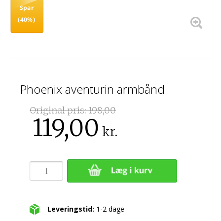
Spar
(40%)
Phoenix aventurin armbånd
Original pris:
198,00
119,00
kr.
Leveringstid:
1-2 dage