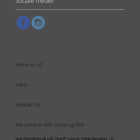
Sociale medier
Hvem er vi?
Vilkår
Kontakt os
Alle priser er inkl. moms og DDK
Bag Pigmåtten.dk står ZenUP, som er 100% danskejet - ©