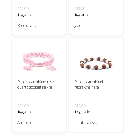
225,00
235,00
kr.
kr.
119,00
149,00
Rose quartz
Jade
Phoenix armbånd rose
Phoenix armbånd
quartz dobbelt række
rudraksha / skal
245,00
215,00
kr.
kr.
149,00
139,00
Armbånd
udraksha / skal