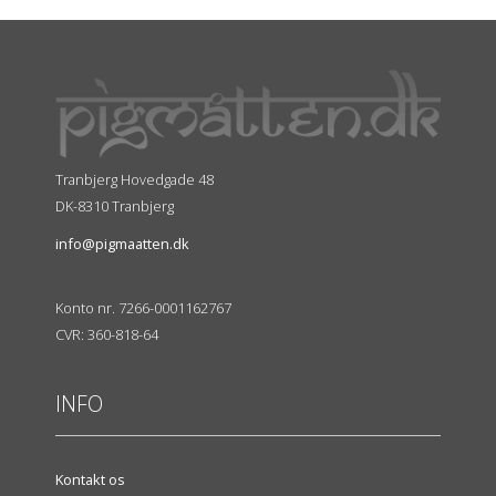
Tranbjerg Hovedgade 48
DK-8310 Tranbjerg
info@pigmaatten.dk
Konto nr. 7266-0001162767
CVR: 360-818-64
INFO
Kontakt os