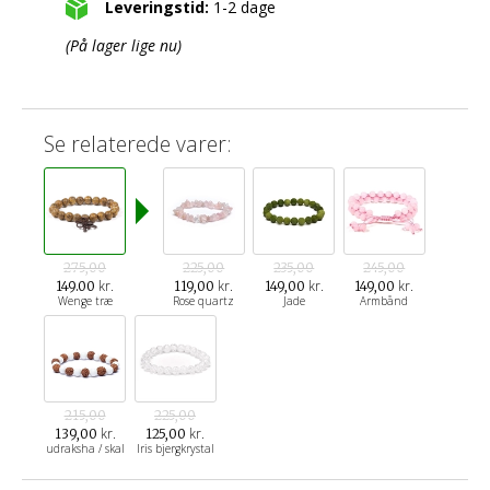
Leveringstid:
1-2 dage
(På lager lige nu)
Se relaterede varer:
275,00
225,00
235,00
245,00
kr.
kr.
kr.
kr.
149.00
119,00
149,00
149,00
Wenge træ
Rose quartz
Jade
Armbånd
215,00
225,00
kr.
kr.
139,00
125,00
udraksha / skal
Iris bjergkrystal