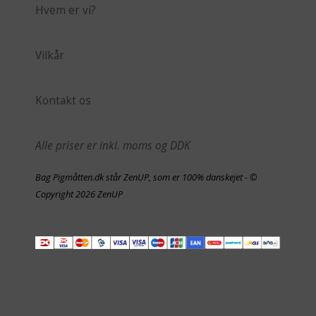
Hvem er vi?
Vilkår
Kontakt os
Alle priser er inkl. moms og DDK
Bag Pigmåtten.dk står ZenUP, som er 100% danskejet - ©
Copyright 2026 ZenUP