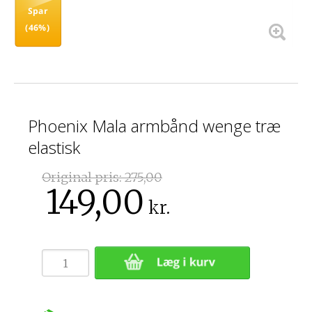
Spar
(46%)
Phoenix Mala armbånd wenge træ
elastisk
Original pris:
275,00
149,00
kr.