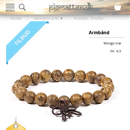
Forside
>
Meditation & Ro ▼
>
Krystaller, Smykker,
Statuer
>
Armbånd
Armbånd
Wenge træ
Str. 6,5