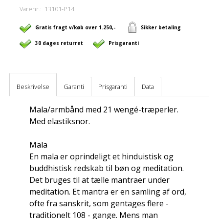
Varenr.:
13101-P14
Gratis fragt v/køb over 1.250,-
Sikker betaling
30 dages returret
Prisgaranti
Beskrivelse
Garanti
Prisgaranti
Data
Mala/armbånd med 21 wengé-træperler.
Med elastiksnor.
Mala
En mala er oprindeligt et hinduistisk og
buddhistisk redskab til bøn og meditation.
Det bruges til at tælle mantraer under
meditation. Et mantra er en samling af ord,
ofte fra sanskrit, som gentages flere -
traditionelt 108 - gange. Mens man