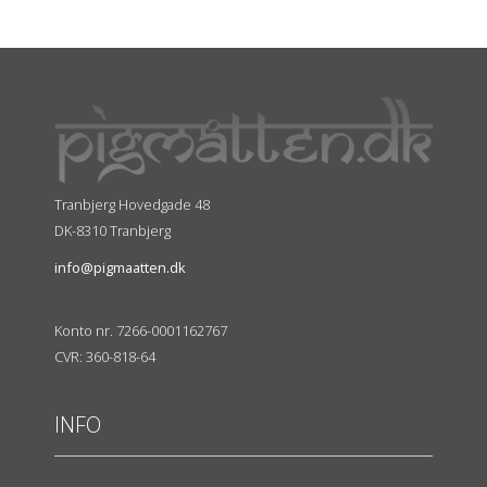
Tranbjerg Hovedgade 48
DK-8310 Tranbjerg
info@pigmaatten.dk
Konto nr. 7266-0001162767
CVR: 360-818-64
INFO