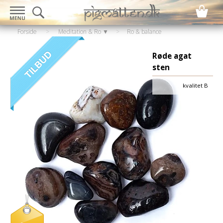
Forside
>
Meditation & Ro ▼
>
Ro & balance
▼
>
Krystaller & sten
Røde agat
sten
kvalitet B