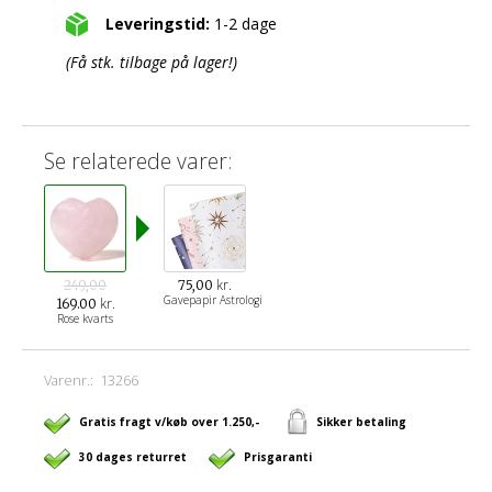
Leveringstid:
1-2 dage
(Få stk. tilbage på lager!)
Se relaterede varer:
kr.
249,00
75,00
Gavepapir Astrologi
kr.
169.00
Rose kvarts
Varenr.:
13266
Gratis fragt v/køb over 1.250,-
Sikker betaling
30 dages returret
Prisgaranti