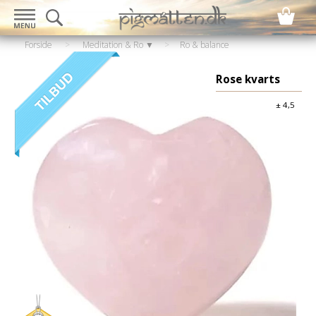
Forside
>
Meditation & Ro ▼
>
Ro & balance
▼
>
Krystaller & sten
Rose kvarts
± 4,5