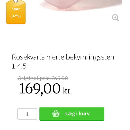
Spar
(32%)
Rosekvarts hjerte bekymringssten
± 4,5
Original pris:
249,00
169,00
kr.