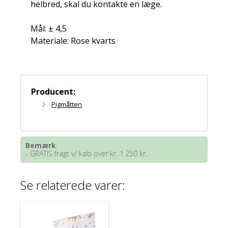
helbred, skal du kontakte en læge.
Mål: ± 4,5
Materiale: Rose kvarts
Producent:
Pigmåtten
Bemærk
:
- GRATIS fragt v/ køb over kr. 1.250 kr.
Se relaterede varer: