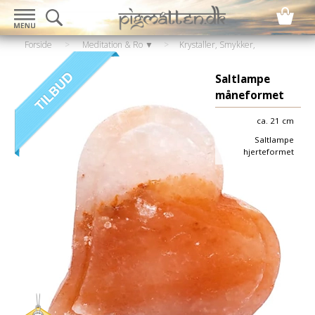
Forside
>
Meditation & Ro ▼
>
Krystaller, Smykker,
Statuer
>
Saltlampe
Saltlampe
måneformet
ca. 21 cm
Saltlampe
hjerteformet