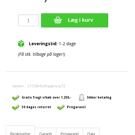
Leveringstid:
1-2 dage
(Få stk. tilbage på lager!)
Varenr.:
21138+led+pære-p72
Gratis fragt v/køb over 1.250,-
Sikker betaling
30 dages returret
Prisgaranti
Beskrivelse
Garanti
Prisgaranti
Data