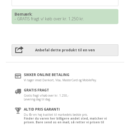
Bemærk
:
- GRATIS fragt v/ køb over kr. 1.250 kr.
Anbefal dette produkt til en ven
SIKKER ONLINE BETALING
Vi tager imod Dankort, Visa, MasterCard og MobilePay.
GRATIS FRAGT
Gratis fragt v/køb over kr. 1.250,-
Levering dag til dag.
ALTID PRIS GARANTI
Du får en høj kvalitet til markedets bedste pris.
Finder du varen her billigere andet sted, matcher vi
prisen. Bare send os en mail, så retter vi prisen til