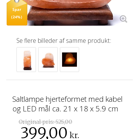
Spar
(24%)
Se flere billeder af samme produkt:
Saltlampe hjerteformet med kabel
og LED mål ca. 21 x 18 x 5.9 cm
Original pris:
525,00
399,00
kr.