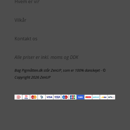
Hvem er vi?
Vilkår
Kontakt os
Alle priser er inkl. moms og DDK
Bag Pigmåtten.dk står ZenUP, som er 100% danskejet - ©
Copyright 2026 ZenUP