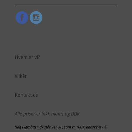
Hvem er vi?
Vilkår
Kontakt os
Alle priser er inkl. moms og DDK
Bag Pigmåtten.dk står ZenUP, som er 100% danskejet - ©