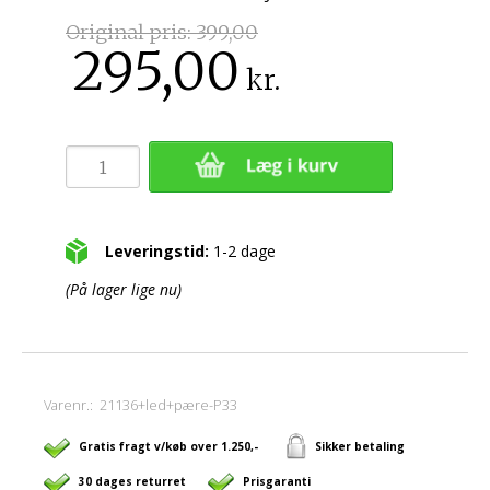
Original pris:
399,00
295,00
kr.
Leveringstid:
1-2 dage
(På lager lige nu)
Varenr.:
21136+led+pære-P33
Gratis fragt v/køb over 1.250,-
Sikker betaling
30 dages returret
Prisgaranti