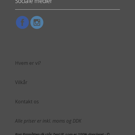
Sociale medier
Hvem er vi?
Vilkår
Kontakt os
Alle priser er inkl. moms og DDK
Bag Pigmåtten.dk står ZenUP, som er 100% danskejet - ©