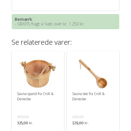
Bemærk
:
- GRATIS fragt v/ køb over kr. 1.250 kr.
Se relaterede varer:
Sauna spand fra Croll &
Sauna ske fra Croll &
Denecke
Denecke
399,00
159,00
kr.
kr.
325,00
129,00