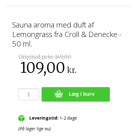
Sauna aroma med duft af
Lemongrass fra Croll & Denecke -
50 ml.
Original pris:
149,00
109,00
kr.
Leveringstid:
1-2 dage
(På lager lige nu)