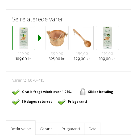
Se relaterede varer:
149,00
399,00
159,00
149,00
kr.
kr.
kr.
kr.
109.00
325,00
129,00
109,00
Varenr.:
6070-P15
Gratis fragt v/køb over 1.250,-
Sikker betaling
30 dages returret
Prisgaranti
Beskrivelse
Garanti
Prisgaranti
Data