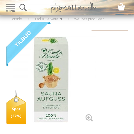
Forside
>
Bad & Velvære ▼
>
Wellnes produkter
▼
>
Sauna
Spar
(27%)