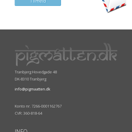
Tranbjerg Hovedgade 48
DK-8310 Tranbjerg
info@pigmaatten.dk
Konto nr. 7266-0001162767
CVR: 360-818-64
INFO