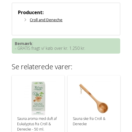
Producent:
Croll and Deneche
Bemærk
:
- GRATIS fragt v/ køb over kr. 1.250 kr.
Se relaterede varer:
Sauna aroma med duft af
Sauna ske fra Croll &
Eukalyptus fra Croll &
Denecke
Denecke - 50 ml.