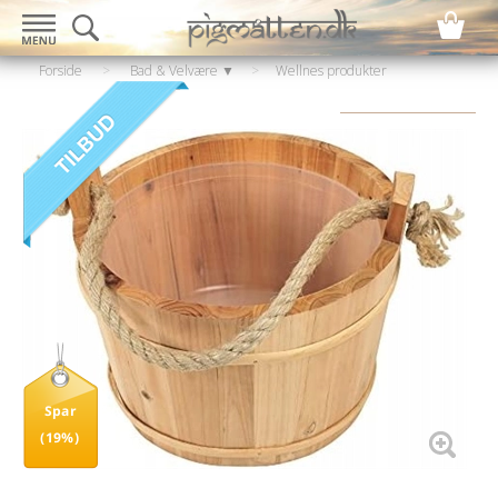
Forside
>
Bad & Velvære ▼
>
Wellnes produkter
▼
>
Sauna
Spar
(19%)