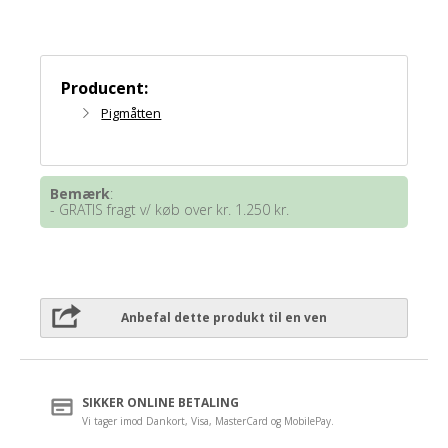
Producent:
Pigmåtten
Bemærk
:
- GRATIS fragt v/ køb over kr. 1.250 kr.
Anbefal dette produkt til en ven
SIKKER ONLINE BETALING
Vi tager imod Dankort, Visa, MasterCard og MobilePay.