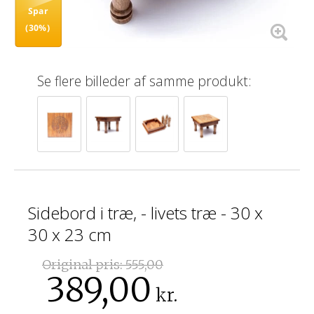
Spar
(30%)
Se flere billeder af samme produkt:
Sidebord i træ, - livets træ - 30 x
30 x 23 cm
Original pris:
555,00
389,00
kr.