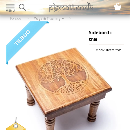
Forside
>
Yoga & Træning ▼
Sidebord i
træ
Motiv: livets træ