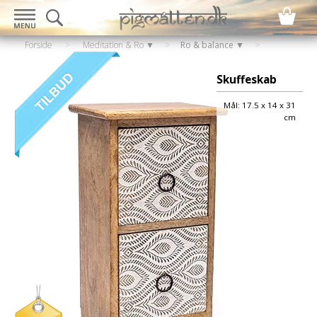
Forside
>
Meditation & Ro ▼
>
Ro & balance ▼
Skuffeskab
Mål: 17.5 x 14 x 31
cm