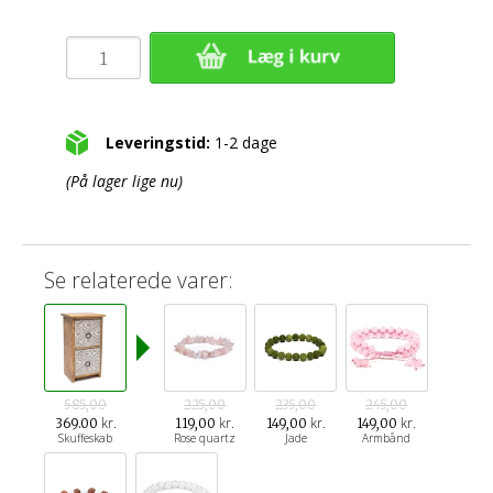
Leveringstid:
1-2 dage
(På lager lige nu)
Se relaterede varer:
585,00
225,00
235,00
245,00
kr.
kr.
kr.
kr.
369.00
119,00
149,00
149,00
Skuffeskab
Rose quartz
Jade
Armbånd