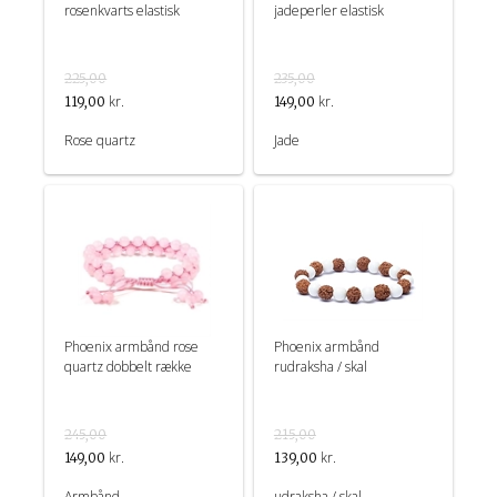
rosenkvarts elastisk
jadeperler elastisk
225,00
235,00
kr.
kr.
119,00
149,00
Rose quartz
Jade
Phoenix armbånd rose
Phoenix armbånd
quartz dobbelt række
rudraksha / skal
245,00
215,00
kr.
kr.
149,00
139,00
Armbånd
udraksha / skal