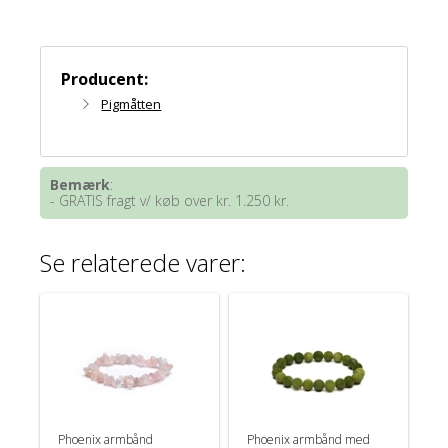
Producent:
Pigmåtten
Bemærk
:
- GRATIS fragt v/ køb over kr. 1.250 kr.
Se relaterede varer:
Phoenix armbånd
Phoenix armbånd med