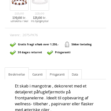
215,00
225,00
kr.
kr.
139,00
125,00
udraksha / skal
Iris bjergkrystal
Varenr.:
2075-PK76
Gratis fragt v/køb over 1.250,-
Sikker betaling
30 dages returret
Prisgaranti
Beskrivelse
Garanti
Prisgaranti
Data
Et skab i mangotræ , dekoreret med et
detaljeret påfuglefjermotiv på
frontpanelerne . Ideelt til opbevaring af
wellness- tilbehør , papirvarer eller flasker
med æteriske olier .