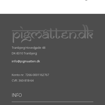
Tranbjerg Hovedgade 48
DK-8310 Tranbjerg
info@pigmaatten.dk
Konto nr. 7266-0001162767
CVR: 360-818-64
INFO