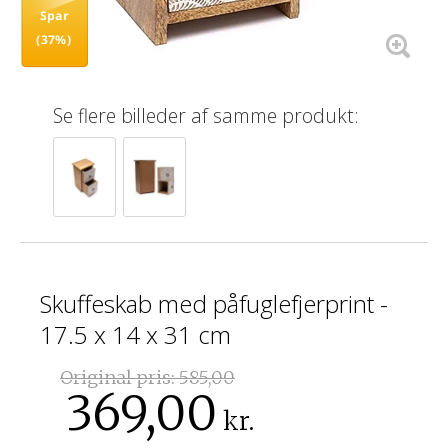
Spar
(37%)
Se flere billeder af samme produkt:
Skuffeskab med påfuglefjerprint -
17.5 x 14 x 31 cm
Original pris:
585,00
369,00
kr.