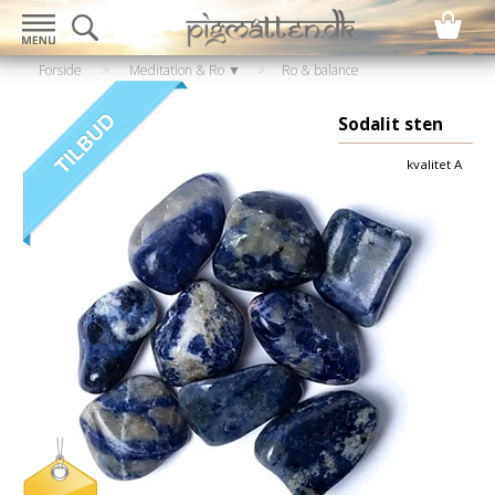
Forside
>
Meditation & Ro ▼
>
Ro & balance
▼
>
Krystaller & sten
Sodalit sten
kvalitet A