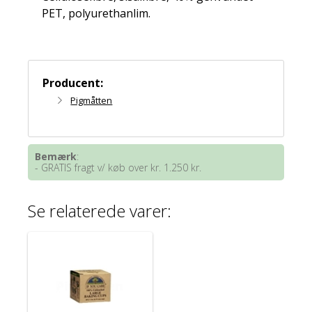
PET, polyurethanlim.
Producent:
Pigmåtten
Bemærk
:
- GRATIS fragt v/ køb over kr. 1.250 kr.
Se relaterede varer: