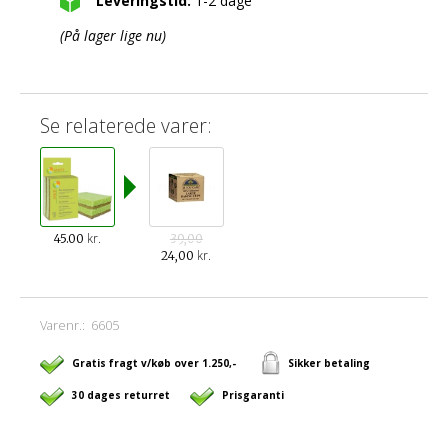
Leveringstid:
1-2 dage
(På lager lige nu)
Se relaterede varer:
kr.
45.00
39,00
kr.
24,00
Varenr.:
6605
Gratis fragt v/køb over 1.250,-
Sikker betaling
30 dages returret
Prisgaranti