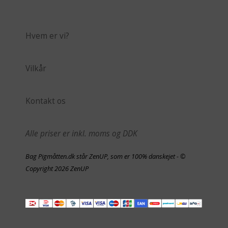
Hvem er vi?
Vilkår
Kontakt os
Alle priser er inkl. moms og DDK
Bag Pigmåtten.dk står ZenUP, som er 100% danskejet - ©
Copyright 2026 ZenUP