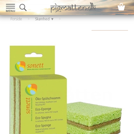
Forside
>
Skønhed ▼