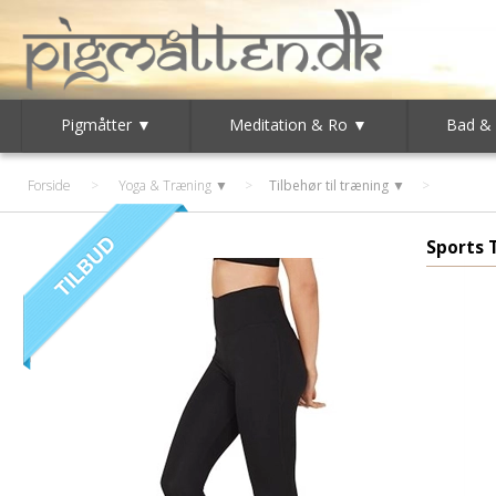
Pigmåtter ▼
Meditation & Ro ▼
Bad &
Forside
>
Yoga & Træning ▼
>
Tilbehør til træning ▼
Sports 