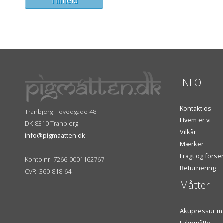
INFO
Kontakt os
Tranbjerg Hovedgade 48
Hvem er vi
DK-8310 Tranbjerg
Vilkår
info@pigmaatten.dk
Mærker
Fragt og fors
Konto nr. 7266-0001162767
Returnering
CVR: 360-818-64
Måtter
Akupressur må
Fakirmåtte