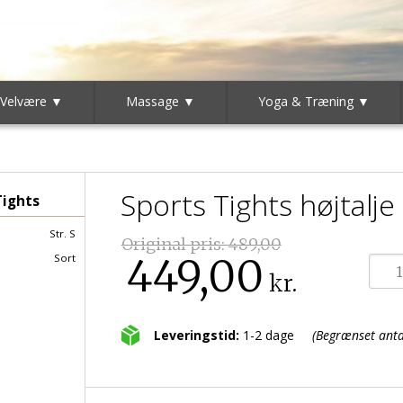
 Velvære ▼
Massage ▼
Yoga & Træning ▼
Sports Tights højtalje
Tights
Str. S
Original pris:
489,00
449,00
Sort
kr.
Leveringstid:
1-2 dage
(Begrænset antal