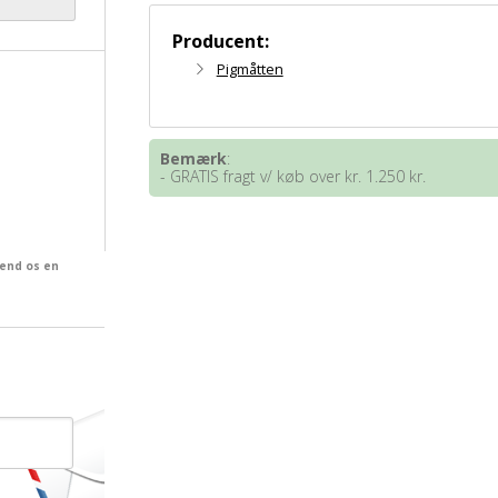
Producent:
Pigmåtten
Bemærk
:
- GRATIS fragt v/ køb over kr. 1.250 kr.
send os en