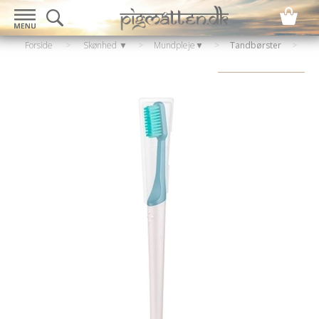
Forside
>
Skønhed ▼
>
Mundpleje▼
>
Tandbørster