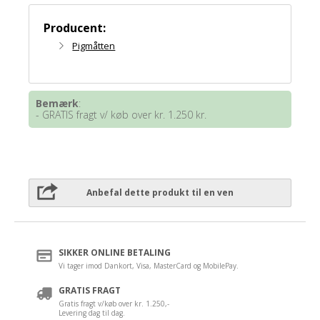
Producent:
Pigmåtten
Bemærk
:
- GRATIS fragt v/ køb over kr. 1.250 kr.
Anbefal dette produkt til en ven
SIKKER ONLINE BETALING
Vi tager imod Dankort, Visa, MasterCard og MobilePay.
GRATIS FRAGT
Gratis fragt v/køb over kr. 1.250,-
Levering dag til dag.