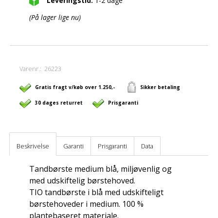
Leveringstid:
1-2 dage
(På lager lige nu)
Varenr.:
26223
Gratis fragt v/køb over 1.250,-
Sikker betaling
30 dages returret
Prisgaranti
Beskrivelse
Garanti
Prisgaranti
Data
Tandbørste medium blå, miljøvenlig og
med udskiftelig børstehoved.
TIO tandbørste i blå med udskifteligt
børstehoveder i medium. 100 %
plantebaseret materiale.