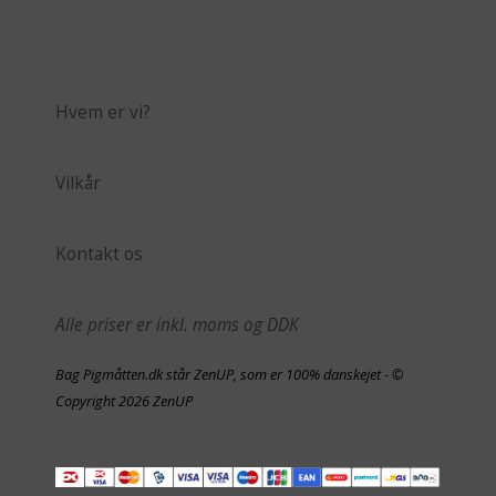
Hvem er vi?
Vilkår
Kontakt os
Alle priser er inkl. moms og DDK
Bag Pigmåtten.dk står ZenUP, som er 100% danskejet - ©
Copyright 2026 ZenUP