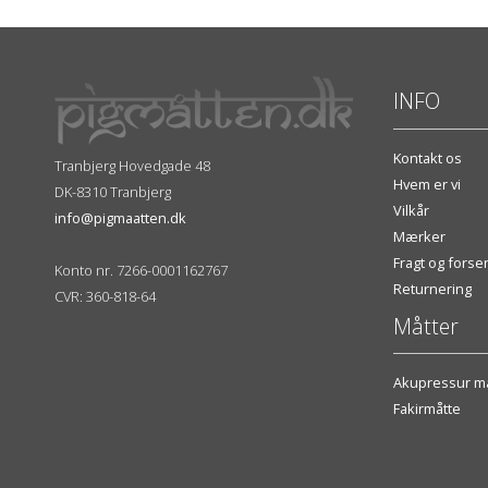
INFO
Kontakt os
Tranbjerg Hovedgade 48
Hvem er vi
DK-8310 Tranbjerg
Vilkår
info@pigmaatten.dk
Mærker
Fragt og fors
Konto nr. 7266-0001162767
Returnering
CVR: 360-818-64
Måtter
Akupressur må
Fakirmåtte