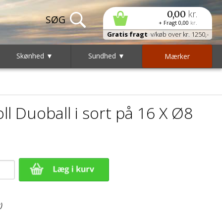
kr.
0,00
+ Fragt
0,00
kr.
Gratis fragt
v/køb over kr. 1250,-
Skønhed ▼
Sundhed ▼
Mærker
l Duoball i sort på 16 X Ø8
)