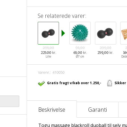
Se relaterede varer:
295,00
95,00
299,00
kr.
kr.
kr.
225.00
65,00
259,00
16
Lille
Ø7 cm
Dob
Varenr.:
410050
Gratis fragt v/køb over 1.250,-
Sikker
Beskrivelse
Garanti
Togu massage blackroll duoball til selv m