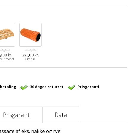
249,00
358,00
kr.
kr.
9,00
275,00
belt model
Orange
 betaling
30 dages returret
Prisgaranti
Prisgaranti
Data
assage af eks. nakke og ryg.