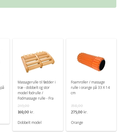
Massagerulle til fødder i
Foamroller / massage
 på
træ - dobbelt og stor
rulle i orange på 33 X 14
model fodrulle /
cm
Fodmassage rulle - Fra
Croll & Denecke
249,00
358,00
kr.
kr.
169,00
275,00
Dobbelt model
Orange