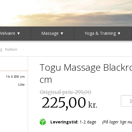
 Velvære ▼
Massage ▼
Yoga & Træning ▼
g - Nakken
Togu Massage Blackrol
cm
16 X Ø8 cm
Lille
Original pris:
295,00
225,00
kr.
Leveringstid:
1-2 dage
(På lager lige nu