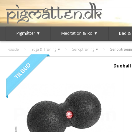
Pigmåtter ▼
Meditation & Ro ▼
Bad &
Forside
>
Yoga & Træning ▼
>
Genoptræning ▼
>
Genoptrænin
Duoball