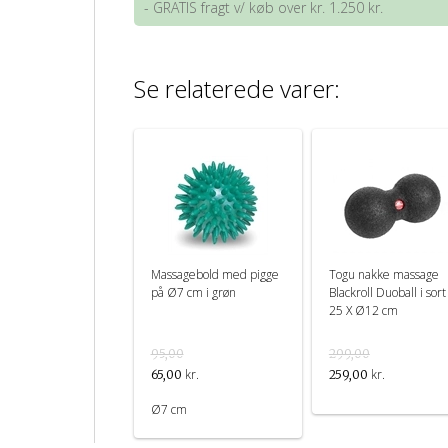
- GRATIS fragt v/ køb over kr. 1.250 kr.
Se relaterede varer:
Massagebold med pigge
Togu nakke massage
på Ø7 cm i grøn
Blackroll Duoball i sort
25 X Ø12 cm
95,00
299,00
kr.
kr.
65,00
259,00
Ø7 cm