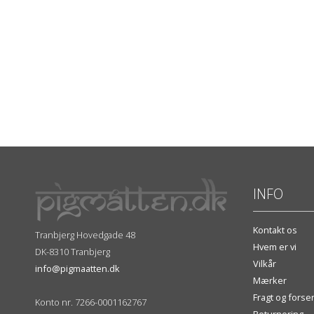
INFO
Kontakt os
Tranbjerg Hovedgade 48
Hvem er vi
DK-8310 Tranbjerg
Vilkår
info@pigmaatten.dk
Mærker
Fragt og fors
Konto nr. 7266-0001162767
Returnering