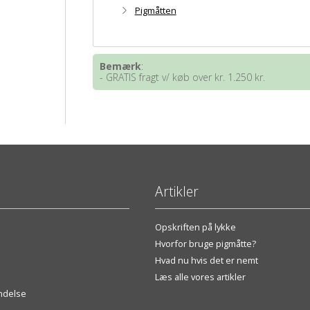
Pigmåtten
Bemærk
:
- GRATIS fragt v/ køb over kr. 1.250 kr.
Artikler
Opskriften på lykke
Hvorfor bruge pigmåtte?
Hvad nu hvis det er nemt
Læs alle vores artikler
endelse