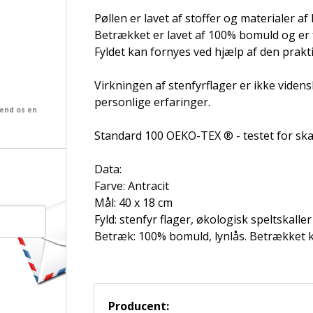
Pøllen er lavet af stoffer og materialer af h
Betrækket er lavet af 100% bomuld og er f
Fyldet kan fornyes ved hjælp af den prakti
Virkningen af ​​stenfyrflager er ikke vide
personlige erfaringer.
send os en
Standard 100 OEKO-TEX ® - testet for ska
Data:
Farve: Antracit
Mål: 40 x 18 cm
Fyld: stenfyr flager, økologisk speltskaller
Betræk: 100% bomuld, lynlås. Betrækket k
Producent: