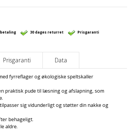
 betaling
30 dages returret
Prisgaranti
Prisgaranti
Data
med fyrreflager og økologiske speltskaller
en praktisk pude til læsning og afslapning, som
e.
tilpasser sig vidunderligt og støtter din nakke og
ter behageligt.
le aldre.