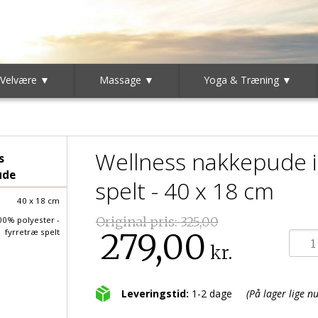
 Velvære ▼
Massage ▼
Yoga & Træning ▼
Wellness nakkepude i
s
ude
spelt - 40 x 18 cm
40 x 18 cm
Original pris:
325,00
00% polyester -
279,00
fyrretræ spelt
kr.
Leveringstid:
1-2 dage
(På lager lige nu