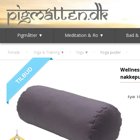
Pigmåtter ▼
Meditation & Ro ▼
Bad &
Forside
>
Yoga & Træning ▼
>
Yoga ▼
>
Yoga puder
Wellnes
nakkep
Fyld: 1