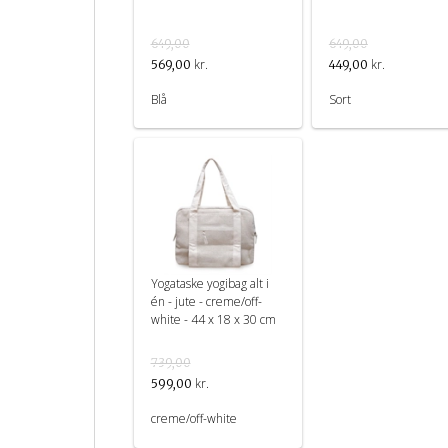
649,00
649,00
kr.
kr.
569,00
449,00
Blå
Sort
Yogataske yogibag alt i
én - jute - creme/off-
white - 44 x 18 x 30 cm
739,00
kr.
599,00
creme/off-white