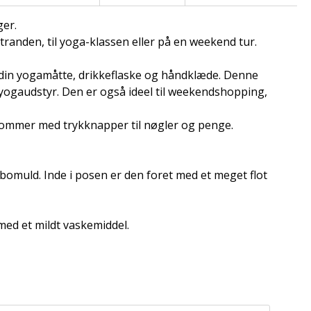
ger.
stranden, til yoga-klassen eller på en weekend tur.
 din yogamåtte, drikkeflaske og håndklæde. Denne
yogaudstyr. Den er også ideel til weekendshopping,
ommer med trykknapper til nøgler og penge.
bomuld. Inde i posen er den foret med et meget flot
ed et mildt vaskemiddel.