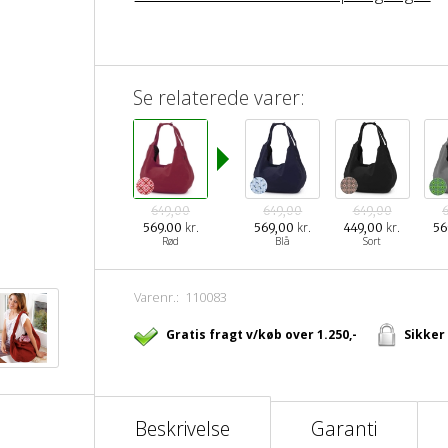
Se relaterede varer:
649,00
649,00
649,00
kr.
kr.
kr.
569.00
569,00
449,00
56
Rød
Blå
Sort
Varenr.:
110083
Gratis fragt v/køb over 1.250,-
Sikker
Beskrivelse
Garanti