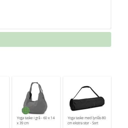
Yoga taske i grå - 60 x 14
Yoga taske med lynlås 80
x 39 cm
cm ekstra stor - Sort