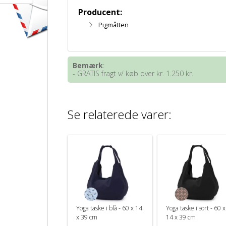
Producent:
Pigmåtten
Bemærk
:
- GRATIS fragt v/ køb over kr. 1.250 kr.
Se relaterede varer:
Yoga taske i blå - 60 x 14
Yoga taske i sort - 60 x
x 39 cm
14 x 39 cm