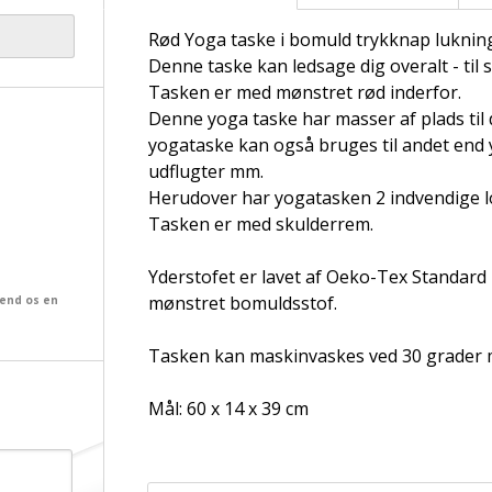
Rød Yoga taske i bomuld trykknap luknin
Denne taske kan ledsage dig overalt - til 
Tasken er med mønstret rød inderfor.
Denne yoga taske har masser af plads til
yogataske kan også bruges til andet end 
udflugter mm.
Herudover har yogatasken 2 indvendige l
Tasken er med skulderrem.
Yderstofet er lavet af Oeko-Tex Standard 
mønstret bomuldsstof.
send os en
Tasken kan maskinvaskes ved 30 grader m
Mål: 60 x 14 x 39 cm