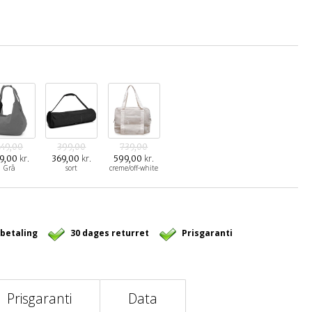
649,00
399,00
739,00
kr.
kr.
kr.
9,00
369,00
599,00
Grå
sort
creme/off-white
 betaling
30 dages returret
Prisgaranti
Prisgaranti
Data