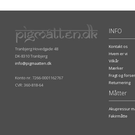
INFO
Kontakt os
Tranbjerg Hovedgade 48
Hvem er vi
DK-8310 Tranbjerg
Vilkår
info@pigmaatten.dk
Mærker
Fragt og fors
Konto nr. 7266-0001162767
Returnering
CVR: 360-818-64
Måtter
Akupressur må
Fakirmåtte