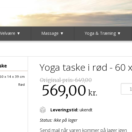
 Velvære ▼
Massage ▼
Yoga & Træning ▼
Yoga taske i rød - 60 
ske
60 x 14 x 39 cm
Original pris:
649,00
569,00
Rød
kr.
Leveringstid:
ukendt
Status:
Ikke på lager
Send mail når varen kommer på lager igen