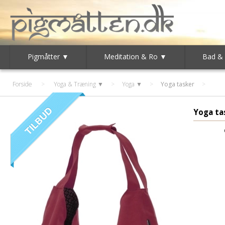
Pigmåtter ▼
Meditation & Ro ▼
Bad &
Forside
>
Yoga & Træning ▼
>
Yoga ▼
>
Yoga tasker
Yoga ta