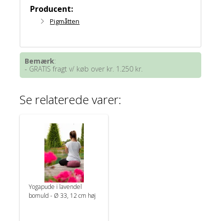
Producent:
Pigmåtten
Bemærk
:
- GRATIS fragt v/ køb over kr. 1.250 kr.
Se relaterede varer:
Yogapude i lavendel
bomuld - Ø 33, 12 cm høj