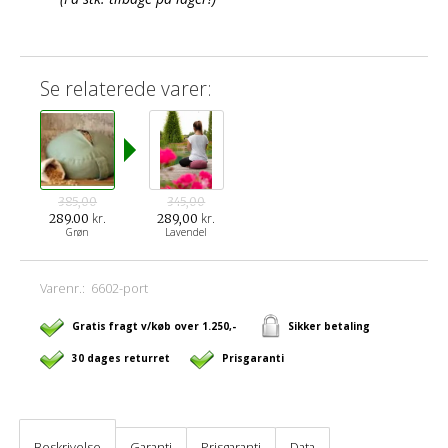
Se relaterede varer:
385,00
345,00
kr.
kr.
289.00
289,00
Grøn
Lavendel
Varenr.:
6602-port
Gratis fragt v/køb over 1.250,-
Sikker betaling
30 dages returret
Prisgaranti
Beskrivelse
Garanti
Prisgaranti
Data