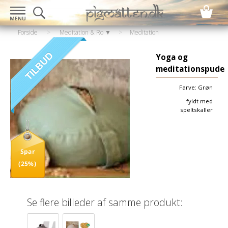
Forside
>
Meditation & Ro ▼
>
Meditation
▼
>
Meditationspuder
Yoga og
meditationspude
Farve: Grøn
fyldt med
speltskaller
Spar
(25%)
Se flere billeder af samme produkt: