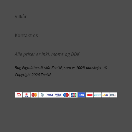
Vilkår
Kontakt os
Alle priser er inkl. moms og DDK
Bag Pigmåtten.dk står ZenUP, som er 100% danskejet - ©
Copyright 2026 ZenUP