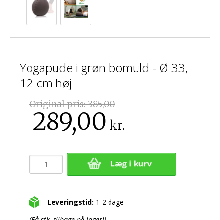
Yogapude i grøn bomuld - Ø 33,
12 cm høj
Original pris:
385,00
289,00
kr.
Leveringstid:
1-2 dage
(Få stk. tilbage på lager!)