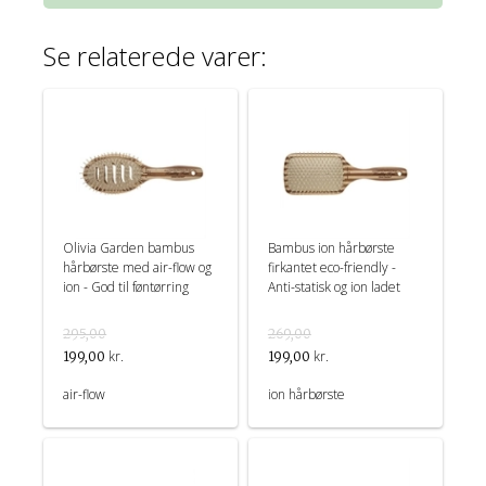
Se relaterede varer:
Olivia Garden bambus
Bambus ion hårbørste
hårbørste med air-flow og
firkantet eco-friendly -
ion - God til føntørring
Anti-statisk og ion ladet
295,00
269,00
kr.
kr.
199,00
199,00
air-flow
ion hårbørste