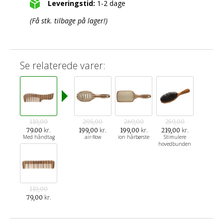
Leveringstid:
1-2 dage
(Få stk. tilbage på lager!)
Se relaterede varer:
110,00
295,00
269,00
259,00
kr.
kr.
kr.
kr.
79.00
199,00
199,00
219,00
Med håndtag
air-flow
ion hårbørste
Stimulere
hovedbunden
110,00
kr.
79,00