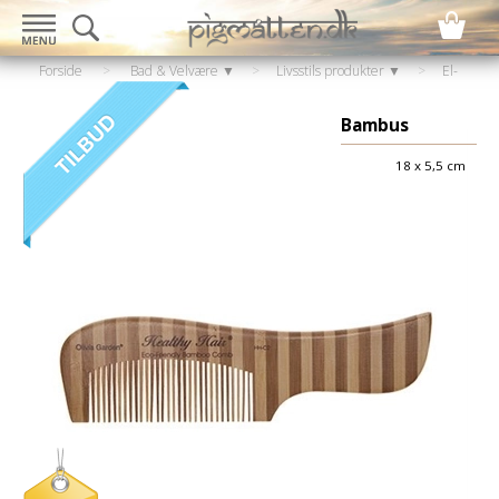
Forside
>
Bad & Velvære ▼
>
Livsstils produkter ▼
>
El-
artikler
>
Hair style & hårtørrer
>
Hårbørste og kamme
Bambus
18 x 5,5 cm