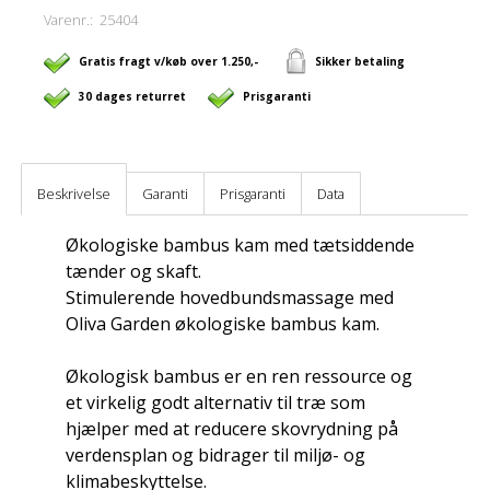
Varenr.:
25404
Gratis fragt v/køb over 1.250,-
Sikker betaling
30 dages returret
Prisgaranti
Beskrivelse
Garanti
Prisgaranti
Data
Økologiske bambus kam med tætsiddende
tænder og skaft.
Stimulerende hovedbundsmassage med
Oliva Garden økologiske bambus kam.
Økologisk bambus er en ren ressource og
et virkelig godt alternativ til træ som
hjælper med at reducere skovrydning på
verdensplan og bidrager til miljø- og
klimabeskyttelse.