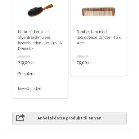
Natur hårbørste af
Bambus kam med
oliventræ stimulere
tætsiddende tænder - 15 x
hovedbunden - Fra Croll &
4 cm
Denecke
259,00
110,00
kr.
kr.
219,00
79,00
Stimulere
hovedbunden
Anbefal dette produkt til en ven