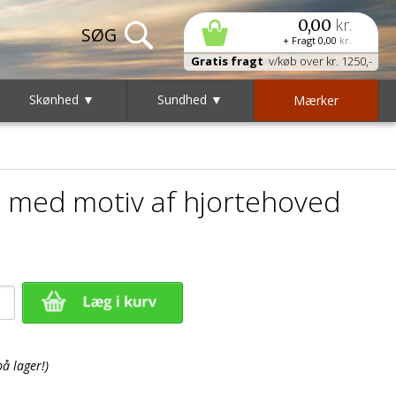
kr.
0,00
+ Fragt
0,00
kr.
Gratis fragt
v/køb over kr. 1250,-
Skønhed ▼
Sundhed ▼
Mærker
 med motiv af hjortehoved
på lager!)