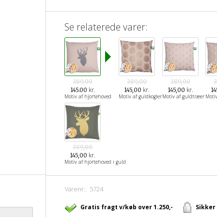
Se relaterede varer:
389,00
389,00
389,00
3
kr.
kr.
kr.
145.00
145,00
145,00
14
Motiv af hjortehoved
Motiv af guldkogler
Motiv af guldtræer
Moti
389,00
kr.
145,00
Motiv af hjortehoved i guld
Varenr.:
5724
Gratis fragt v/køb over 1.250,-
Sikker