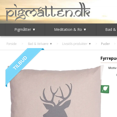
Pigmåtter ▼
Meditation & Ro ▼
Bad &
Forside
>
Bad & Velvære ▼
>
Livsstils produkter ▼
>
Puder
Fyrrepu
Motiv