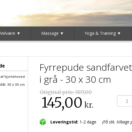
 Velvære ▼
Massage ▼
Yoga & Træning ▼
Fyrrepude sandfarvet
de
i grå - 30 x 30 cm
 af hjortehoved
Mål: 30 x 30 cm
Original pris:
389,00
145,00
kr.
Leveringstid:
1-2 dage
(Få stk. tilbage 