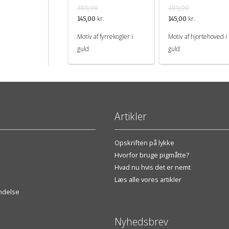
389,00
389,00
kr.
kr.
145,00
145,00
Motiv af fyrrekogler i
Motiv af hjortehoved i
guld
guld
Artikler
Opskriften på lykke
Hvorfor bruge pigmåtte?
Hvad nu hvis det er nemt
Læs alle vores artikler
endelse
Nyhedsbrev