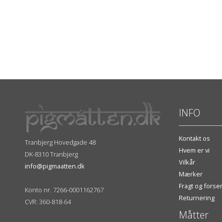
INFO
Kontakt os
Tranbjerg Hovedgade 48
Hvem er vi
DK-8310 Tranbjerg
Vilkår
info@pigmaatten.dk
Mærker
Fragt og fors
Konto nr. 7266-0001162767
Returnering
CVR: 360-818-64
Måtter