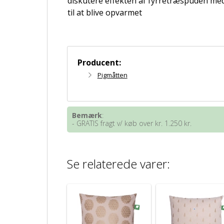
diskutere effekten af ​​fyrretræspuden me
til at blive opvarmet
Producent:
Pigmåtten
Bemærk
:
- GRATIS fragt v/ køb over kr. 1.250 kr.
Se relaterede varer: