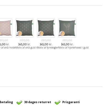
89,00
389,00
389,00
389,00
kr.
kr.
kr.
kr.
5,00
145,00
145,00
145,00
v af små hvide træer
Motiv af små guld træer
Motiv af fyrrekogler i guld
Motiv af hjortehoved i guld
 betaling
30 dages returret
Prisgaranti