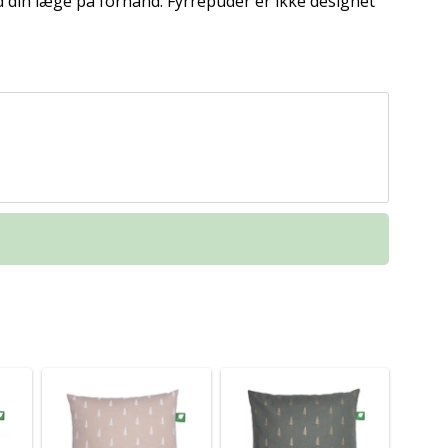
d din læge på forhånd. Fyrrepuder er ikke designet