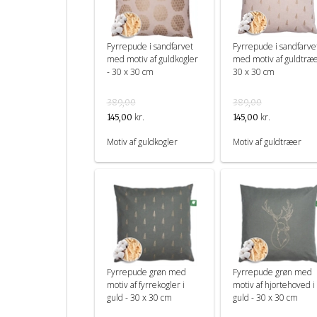
Fyrrepude i sandfarvet
Fyrrepude i sandfarve
med motiv af guldkogler
med motiv af guldtræe
- 30 x 30 cm
30 x 30 cm
389,00
389,00
kr.
kr.
145,00
145,00
Motiv af guldkogler
Motiv af guldtræer
Fyrrepude grøn med
Fyrrepude grøn med
motiv af fyrrekogler i
motiv af hjortehoved i
guld - 30 x 30 cm
guld - 30 x 30 cm