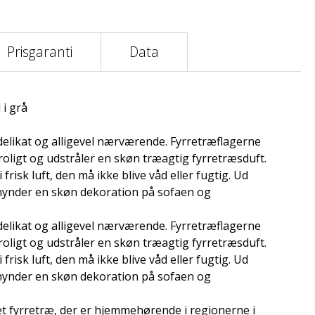
Prisgaranti
Data
 i grå
g delikat og alligevel nærværende. Fyrretræflagerne
 roligt og udstråler en skøn træagtig fyrretræsduft.
frisk luft, den må ikke blive våd eller fugtig. Ud
ehynder en skøn dekoration på sofaen og
g delikat og alligevel nærværende. Fyrretræflagerne
 roligt og udstråler en skøn træagtig fyrretræsduft.
frisk luft, den må ikke blive våd eller fugtig. Ud
ehynder en skøn dekoration på sofaen og
et fyrretræ, der er hjemmehørende i regionerne i