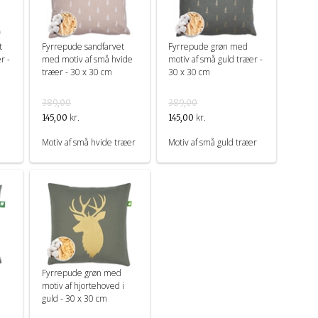
t
Fyrrepude sandfarvet
Fyrrepude grøn med
r -
med motiv af små hvide
motiv af små guld træer -
træer - 30 x 30 cm
30 x 30 cm
389,00
389,00
kr.
kr.
145,00
145,00
Motiv af små hvide træer
Motiv af små guld træer
Fyrrepude grøn med
motiv af hjortehoved i
guld - 30 x 30 cm