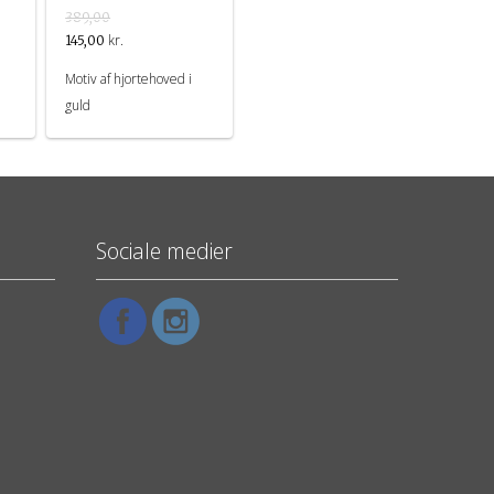
389,00
kr.
145,00
Motiv af hjortehoved i
guld
Sociale medier