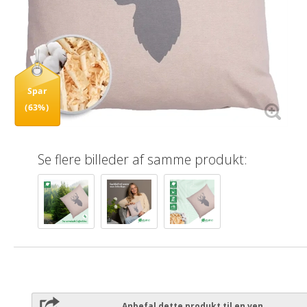
Spar
(63%)
Se flere billeder af samme produkt:
Anbefal dette produkt til en ven