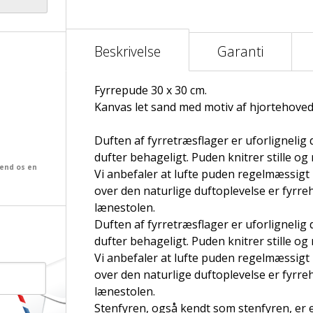
Beskrivelse
Garanti
Fyrrepude 30 x 30 cm.
Kanvas let sand med motiv af hjortehoved
Duften af ​​fyrretræsflager er uforligneli
dufter behageligt. Puden knitrer stille og
send os en
Vi anbefaler at lufte puden regelmæssigt i 
over den naturlige duftoplevelse er fyrr
lænestolen.
Duften af ​​fyrretræsflager er uforligneli
dufter behageligt. Puden knitrer stille og
Vi anbefaler at lufte puden regelmæssigt i 
over den naturlige duftoplevelse er fyrr
lænestolen.
Stenfyren, også kendt som stenfyren, er 