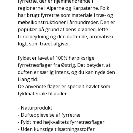
fyrretræ, der er hjemmehørende i
regionerne i Alperne og Karpaterne. Folk
har brugt fyrretræ som materiale i træ- og
møbelkonstruktioner i århundreder. Den er
populær på grund af dens blødhed, lette
forarbejdning og den duftende, aromatiske
lugt, som træet afgiver.
Fyldet er lavet af 100% harpiksrige
fyrretræsflager fra Østrig. Det betyder, at
duften er særlig intens, og du kan nyde den
i lang tid.
De anvendte flager er specielt høvlet som
fyldmateriale til puder.
- Naturprodukt
- Dufteoplevelse af fyrretræ
- Fyldt med højkvalitets fyrretræsflager
- Uden kunstige tilsætningsstoffer