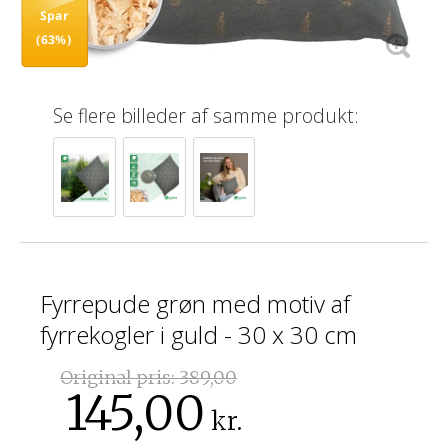
Spar
(63%)
Se flere billeder af samme produkt:
Fyrrepude grøn med motiv af
fyrrekogler i guld - 30 x 30 cm
Original pris:
389,00
145,00
kr.