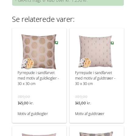
- GRATIS fragt v/ køb over kr. 1.250 kr.
Se relaterede varer:
Fyrrepude i sandfarvet
Fyrrepude i sandfarvet
med motiv af guldkogler -
med motiv af guldtræer -
30 x 30 cm
30 x 30 cm
389,00
389,00
kr.
kr.
145,00
145,00
Motiv af guldkogler
Motiv af guldtræer