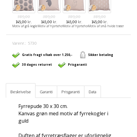
389,00
389,00
389,00
389,00
kr.
kr.
kr.
kr.
145,00
145,00
145,00
145,00
Motiv af grå kogler
Motiv af hjortehoved
Motiv af hjortehoved
Motiv af små hvide træer
Varenr.:
5730
Gratis fragt v/køb over 1.250,-
Sikker betaling
30 dages returret
Prisgaranti
Beskrivelse
Garanti
Prisgaranti
Data
Fyrrepude 30 x 30 cm.
Kanvas grøn med motiv af fyrrekogler i
guld
Duften af ​​fyrretræsflager er uforlignelig