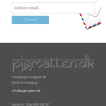
Tranbjerg Hovedgade 48
DK-8310 Tranbjerg
info@pigmaatten.dk
Konto nr. 7266-0001162767