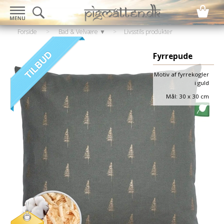
Forside
>
Bad & Velvære ▼
>
Livsstils produkter
▼
>
Puder
Fyrrepude
Motiv af fyrrekogler
i guld
Mål: 30 x 30 cm