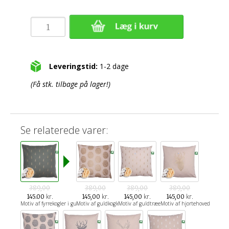
Leveringstid:
1-2 dage
(Få stk. tilbage på lager!)
Se relaterede varer:
389,00
389,00
389,00
389,00
kr.
kr.
kr.
kr.
145.00
145,00
145,00
145,00
Motiv af fyrrekogler i guld
Motiv af guldkogler
Motiv af guldtræer
Motiv af hjortehoved