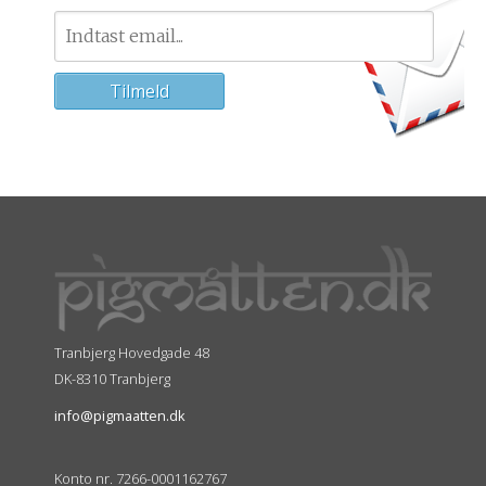
Tranbjerg Hovedgade 48
DK-8310 Tranbjerg
info@pigmaatten.dk
Konto nr. 7266-0001162767