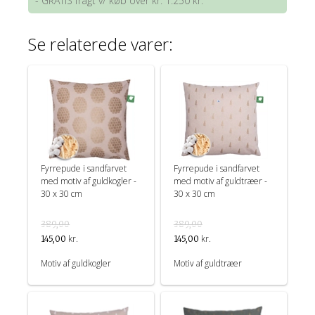
- GRATIS fragt v/ køb over kr. 1.250 kr.
Se relaterede varer:
Fyrrepude i sandfarvet
Fyrrepude i sandfarvet
med motiv af guldkogler -
med motiv af guldtræer -
30 x 30 cm
30 x 30 cm
389,00
389,00
kr.
kr.
145,00
145,00
Motiv af guldkogler
Motiv af guldtræer