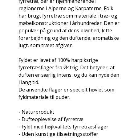
fyrretræ, der er hjemmehørende i
regionerne i Alperne og Karpaterne. Folk
har brugt fyrretræ som materiale i træ- og
møbelkonstruktioner i århundreder. Den er
populær på grund af dens blødhed, lette
forarbejdning og den duftende, aromatiske
lugt, som træet afgiver.
Fyldet er lavet af 100% harpiksrige
fyrretræsflager fra Østrig. Det betyder, at
duften er særlig intens, og du kan nyde den
i lang tid.
De anvendte flager er specielt høvlet som
fyldmateriale til puder.
- Naturprodukt
- Dufteoplevelse af fyrretræ
- Fyldt med højkvalitets fyrretræsflager
- Uden kunstige tilsætningsstoffer