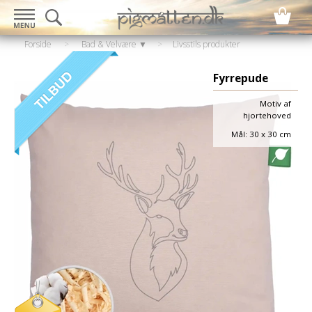
Forside
>
Bad & Velvære ▼
>
Livsstils produkter
▼
>
Puder
Fyrrepude
Motiv af
hjortehoved
Mål: 30 x 30 cm