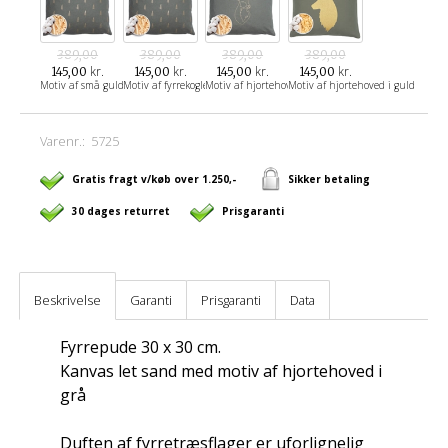
389,00
389,00
389,00
389,00
kr.
kr.
kr.
kr.
145,00
145,00
145,00
145,00
Motiv af små guld træer
Motiv af fyrrekogler i guld
Motiv af hjortehoved i guld
Motiv af hjortehoved i guld
Varenr.:
5725
Gratis fragt v/køb over 1.250,-
Sikker betaling
30 dages returret
Prisgaranti
Beskrivelse
Garanti
Prisgaranti
Data
Fyrrepude 30 x 30 cm.
Kanvas let sand med motiv af hjortehoved i
grå
Duften af ​​fyrretræsflager er uforlignelig