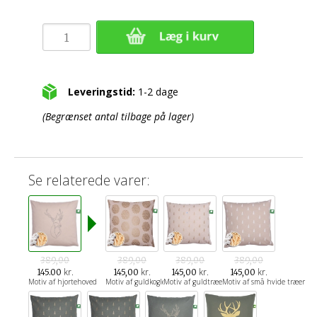
Leveringstid:
1-2 dage
(Begrænset antal tilbage på lager)
Se relaterede varer:
389,00
389,00
389,00
389,00
kr.
kr.
kr.
kr.
145.00
145,00
145,00
145,00
Motiv af hjortehoved
Motiv af guldkogler
Motiv af guldtræer
Motiv af små hvide træer