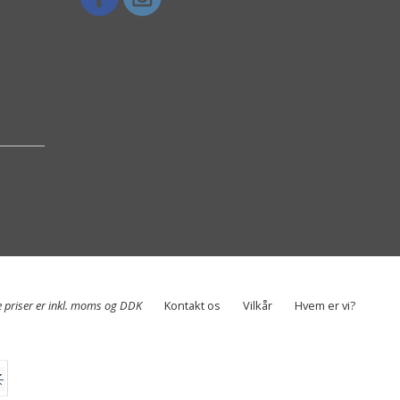
e priser er inkl. moms og DDK
Kontakt os
Vilkår
Hvem er vi?