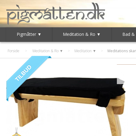
Pigmåtter ▼
Meditation & Ro ▼
Bad &
Forside
>
Meditation & Ro ▼
>
Meditation ▼
>
Meditations sk