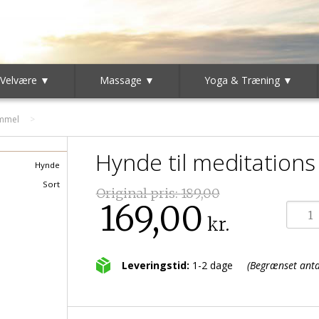
 Velvære ▼
Massage ▼
Yoga & Træning ▼
ammel
Hynde til meditations
Hynde
Sort
Original pris:
189,00
169,00
kr.
Leveringstid:
1-2 dage
(Begrænset antal