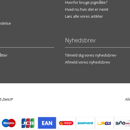
Hvorfor bruge pigmåtte?
Hvad nu hvis det er nemt
Læs alle vores artikler
endelse
Nyhedsbrev
tter
Tilmeld dig vores nyhedsbrev
Afmeld vores nyhedsbrev
26 ZenUP
All