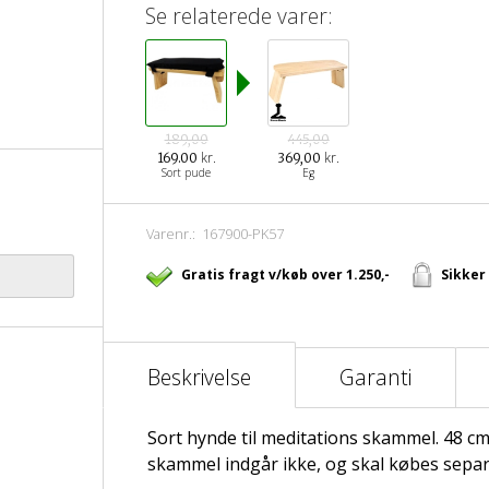
Se relaterede varer:
189,00
445,00
kr.
kr.
169.00
369,00
Sort pude
Eg
Varenr.:
167900-PK57
Gratis fragt v/køb over 1.250,-
Sikker
Beskrivelse
Garanti
Sort hynde til meditations skammel. 48 cm
skammel indgår ikke, og skal købes separ