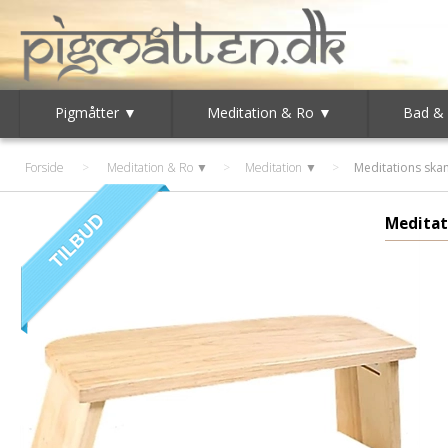
Pigmåtter ▼
Meditation & Ro ▼
Bad &
Forside
>
Meditation & Ro ▼
>
Meditation ▼
>
Meditations sk
Medita