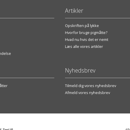
Artikler
Opskriften på lykke
Hvorfor bruge pigmåtte?
Hvad nu hvis det er nemt
Læs alle vores artikler
endelse
Nyhedsbrev
tter
Tilmeld dig vores nyhedsbrev
Afmeld vores nyhedsbrev
26 ZenUP
All