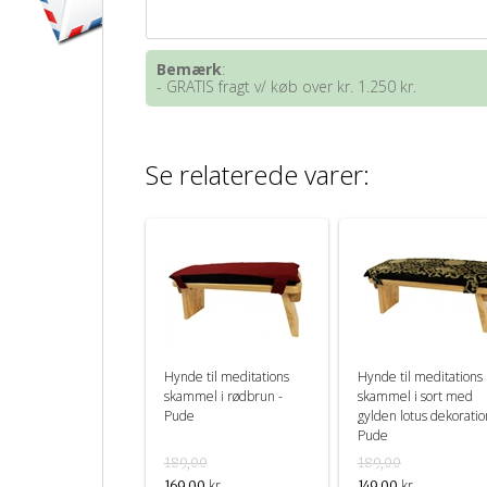
Bemærk
:
- GRATIS fragt v/ køb over kr. 1.250 kr.
Se relaterede varer:
Hynde til meditations
Hynde til meditations
skammel i rødbrun -
skammel i sort med
Pude
gylden lotus dekoratio
Pude
189,00
189,00
kr.
kr.
169,00
149,00