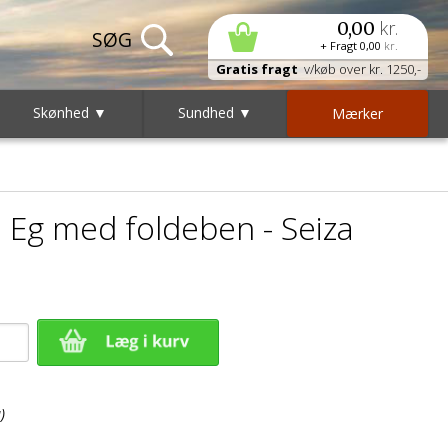
kr.
0,00
+ Fragt
0,00
kr.
Gratis fragt
v/køb over kr. 1250,-
Skønhed ▼
Sundhed ▼
Mærker
 Eg med foldeben - Seiza
)