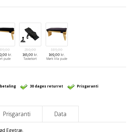
189,00
250,00
189,00
kr.
kr.
kr.
9,00
165,00
169,00
ort pude
Taske/sort
Mørk lilla pude
 betaling
30 dages returret
Prisgaranti
Prisgaranti
Data
rød Egetræ.