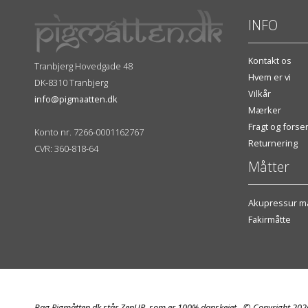
INFO
Kontakt os
Tranbjerg Hovedgade 48
Hvem er vi
DK-8310 Tranbjerg
Vilkår
info@pigmaatten.dk
Mærker
Fragt og fors
Konto nr. 7266-0001162767
Returnering
CVR: 360-818-64
Måtter
Akupressur må
Fakirmåtte
Bag Pigmåtten.dk står ZenUP, som er 100% danskejet - © Copyright 20