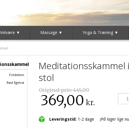
 Velvære ▼
Massage ▼
Yoga & Træning ▼
ammel
Meditationsskammel i
tionsskammel
stol
Foldeben
Rød Egetrø
Original pris:
445,00
369,00
kr.
Leveringstid:
1-2 dage
(På lager lige nu