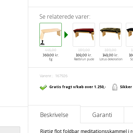
Se relaterede varer:
445,00
189,00
189,00
kr.
kr.
kr.
369.00
169,00
149,00
16
Eg
Rødbrun pude
Lotus dekoration
S
Varenr.:
167926
Gratis fragt v/køb over 1.250,-
Sikker
Beskrivelse
Garanti
Rigtig flot foldbar meditationsskammel i 