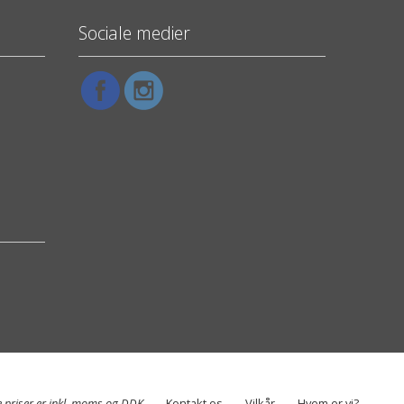
Sociale medier
e priser er inkl. moms og DDK
Kontakt os
Vilkår
Hvem er vi?