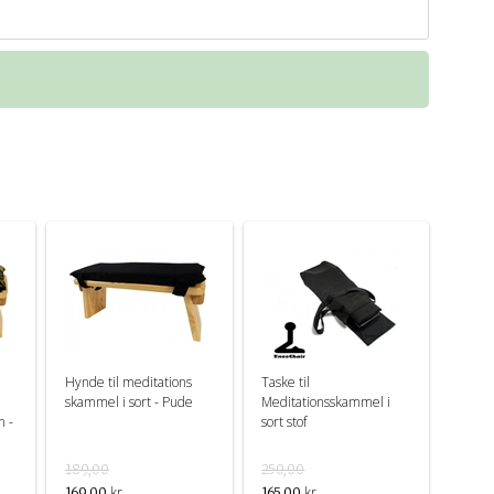
Hynde til meditations
Taske til
skammel i sort - Pude
Meditationsskammel i
n -
sort stof
189,00
250,00
kr.
kr.
169,00
165,00