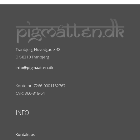
Tranbjerg Hovedgade 48
DK-8310 Tranbjerg
info@pigmaatten.dk
Konto nr. 7266-0001162767
CVR: 360-818-64
INFO
Kontakt os