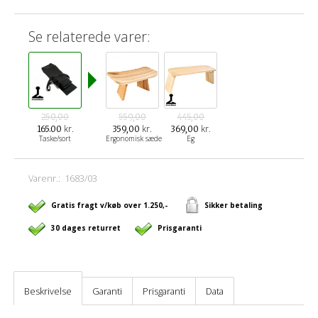
Se relaterede varer:
250,00
559,00
445,00
kr.
kr.
kr.
165.00
359,00
369,00
Taske/sort
Ergonomisk sæde
Eg
Varenr.:
1683/03
Gratis fragt v/køb over 1.250,-
Sikker betaling
30 dages returret
Prisgaranti
Beskrivelse
Garanti
Prisgaranti
Data