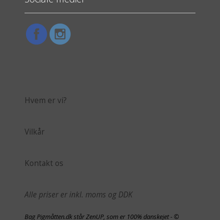
Hvem er vi?
Vilkår
Kontakt os
Alle priser er inkl. moms og DDK
Bag Pigmåtten.dk står ZenUP, som er 100% danskejet - ©