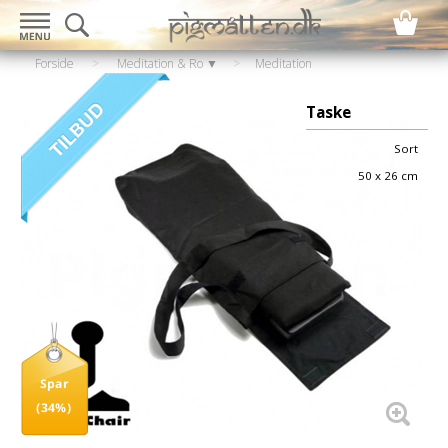
Forside
>
Meditation & Ro ▼
>
Meditation
▼
>
Meditations skammel
Taske
Sort
50 x 26 cm
Spar
(34%)