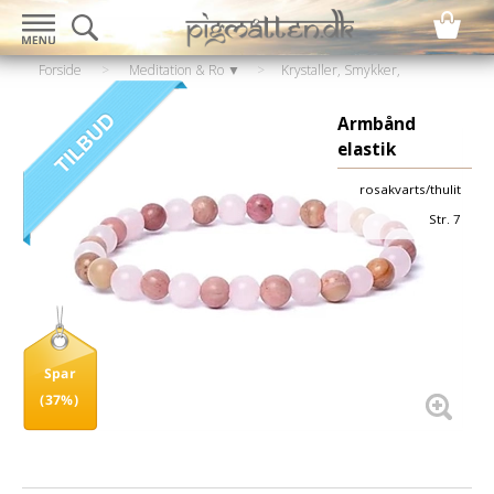
Forside
>
Meditation & Ro ▼
>
Krystaller, Smykker,
Statuer
>
Armbånd
Armbånd
elastik
rosakvarts/thulit
Str. 7
Spar
(37%)