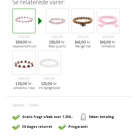
Se relaterede varer:
299,00
225,00
275,00
245,00
kr.
kr.
kr.
kr.
189.00
119,00
149,00
149,00
rosakvarts/thulit
Rose quartz
Wenge træ
Armbånd
215,00
225,00
kr.
kr.
139,00
125,00
udraksha / skal
Iris bjergkrystal
Varenr.:
12641
Gratis fragt v/køb over 1.250,-
Sikker betaling
30 dages returret
Prisgaranti