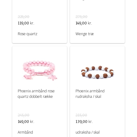
225,00
275,00
kr.
kr.
119,00
149,00
Rose quartz
Wenge træ
Phoenix armbånd rose
Phoenix armbånd
quartz dobbelt række
rudraksha / skal
245,00
215,00
kr.
kr.
149,00
139,00
Armbånd
udraksha / skal