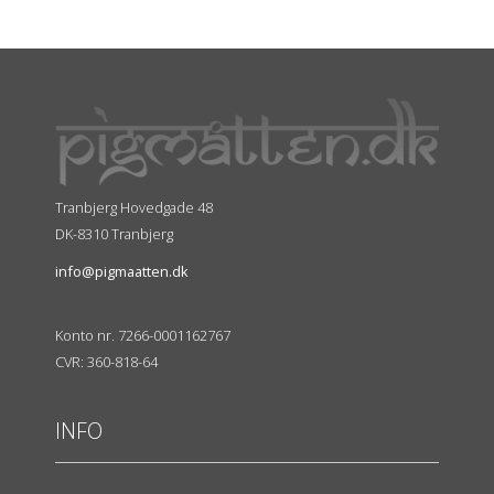
Tranbjerg Hovedgade 48
DK-8310 Tranbjerg
info@pigmaatten.dk
Konto nr. 7266-0001162767
CVR: 360-818-64
INFO