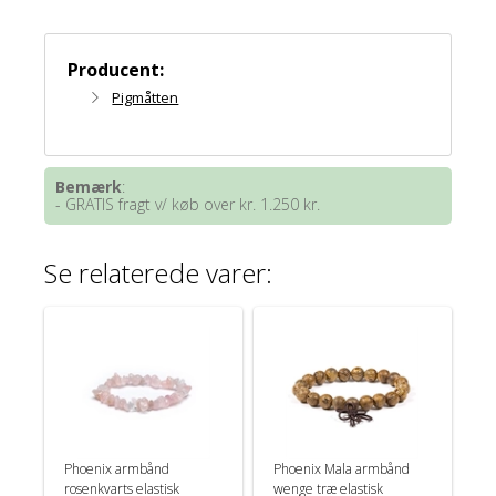
Producent:
Pigmåtten
Bemærk
:
- GRATIS fragt v/ køb over kr. 1.250 kr.
Se relaterede varer:
Phoenix armbånd
Phoenix Mala armbånd
rosenkvarts elastisk
wenge træ elastisk