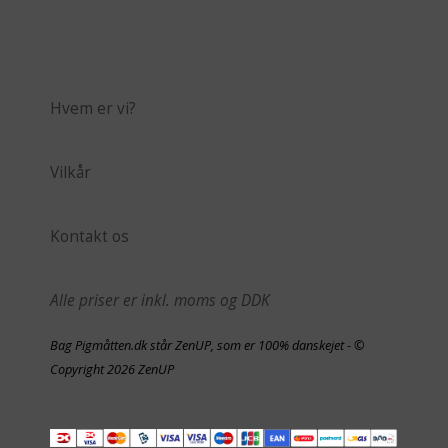
Hvem er vi?
Vilkår
Kontakt os
Alle priser er inkl. moms og DDK
Bag Pigmåtten.dk står ZenUP, som er 100% danskejet - ©
Copyright 2026 ZenUP