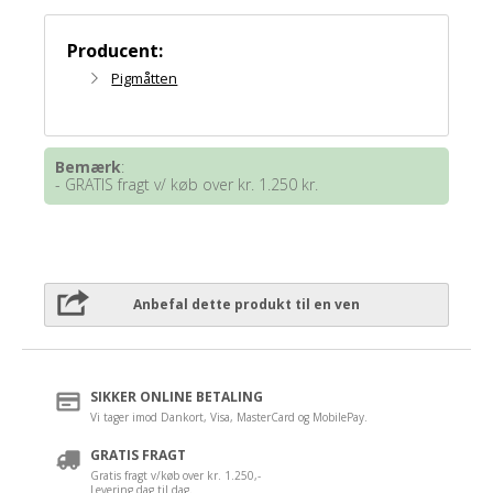
Producent:
Pigmåtten
Bemærk
:
- GRATIS fragt v/ køb over kr. 1.250 kr.
Anbefal dette produkt til en ven
SIKKER ONLINE BETALING
Vi tager imod Dankort, Visa, MasterCard og MobilePay.
GRATIS FRAGT
Gratis fragt v/køb over kr. 1.250,-
Levering dag til dag.