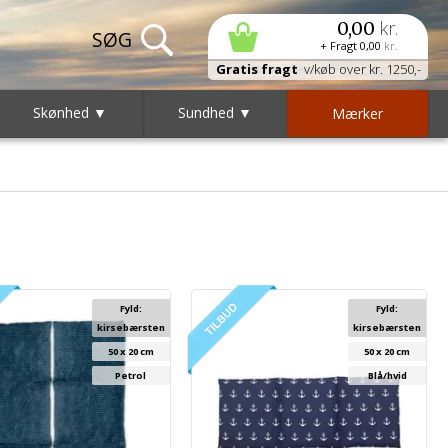
kr.
0,00
+ Fragt
0,00
kr.
Gratis fragt
v/køb over kr. 1250,-
Skønhed ▼
Sundhed ▼
Mærker
Fyld:
Fyld:
kirsebærsten
kirsebærsten
50 x 20 cm
50 x 20 cm
Petrol
Blå/hvid