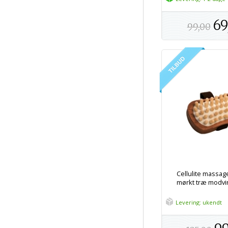
69
99,00
Cellulite massage
mørkt træ modvir
Levering: ukendt