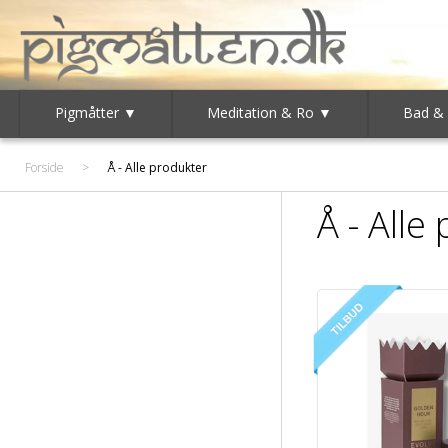
Pigmåtter ▼
Meditation & Ro ▼
Bad &
Forside
>
Å - Alle produkter
Å - Alle