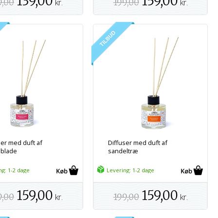
139,00
159,00
9,00
kr.
199,00
kr.
ser med duft af
Diffuser med duft af
blade
sandeltræ
ng: 1-2 dage
Levering: 1-2 dage
159,00
159,00
9,00
kr.
199,00
kr.