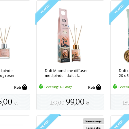
d pinde -
Duft Moonshine diffuser
Duft 
 og roser
med pinde - duft af...
20 x 3
Levering: 1-2 dage
Leveri
5,00
99,00
kr.
139,00
kr.
18
Karmameju
Lermaske