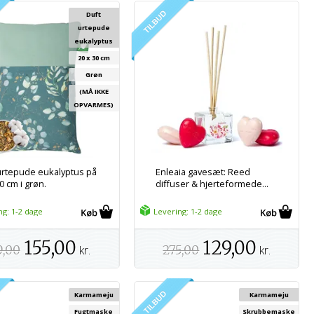
Duft
urtepude
eukalyptus
20 x 30 cm
Grøn
(MÅ IKKE
OPVARMES)
urtepude eukalyptus på
Enleaia gavesæt: Reed
0 cm i grøn.
diffuser & hjerteformede...
ng: 1-2 dage
Levering: 1-2 dage
155,00
129,00
9,00
kr.
275,00
kr.
Karmameju
Karmameju
Fugtmaske
Skrubbemaske