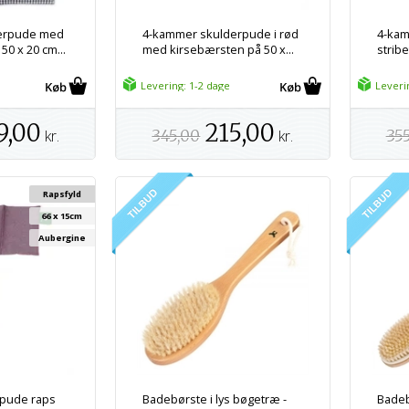
erpude med
4-kammer skulderpude i rød
4-kam
50 x 20 cm...
med kirsebærsten på 50 x...
stribe
Levering: 1-2 dage
Leveri
9,00
215,00
kr.
345,00
kr.
35
Rapsfyld
66 x 15cm
Aubergine
pude raps
Badebørste i lys bøgetræ -
Badebø