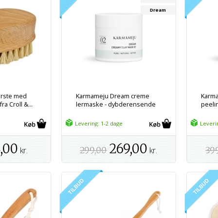
Dream
rste med
Karmameju Dream creme
Karm
a Croll &...
lermaske - dybderensende
peeli
Levering: 1-2 dage
Leveri
,00
269,00
kr.
299,00
kr.
39