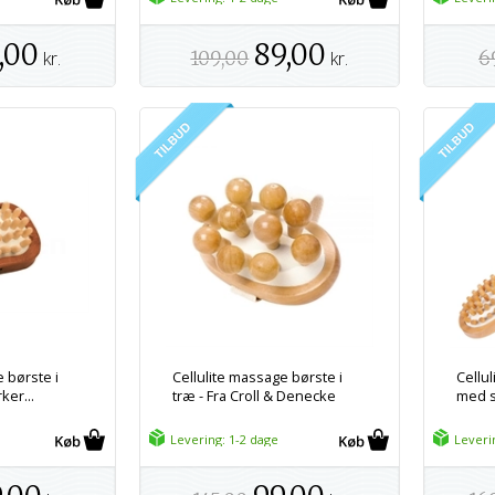
,00
89,00
kr.
109,00
kr.
6
 børste i
Cellulite massage børste i
Cellu
ker...
træ - Fra Croll & Denecke
med s
Levering: 1-2 dage
Leveri