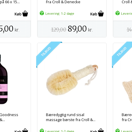
på 66 x 15...
Fra Croll & Denecke
Croll
Levering: 1-2 dage
Leveri
5,00
89,00
kr.
129,00
kr.
14
g Goodness
Bæredygtig rund sisal
Bæred
...
massage børste fra Croll &...
fra Cr
Levering: 1-2 dage
Leveri