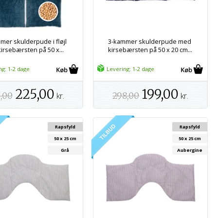
mer skulderpude i fløjl
3-kammer skulderpude med
irsebærsten på 50 x...
kirsebærsten på 50 x 20 cm...
ng: 1-2 dage
Levering: 1-2 dage
225,00
199,00
,00
kr.
298,00
kr.
Rapsfyld
Rapsfyld
50 x 25 cm
50 x 25 cm
Grå
Aubergine