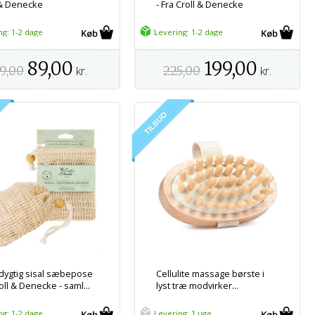
 & Denecke
- Fra Croll & Denecke
ng: 1-2 dage
Levering: 1-2 dage
89,00
199,00
9,00
kr.
225,00
kr.
ygtig sisal sæbepose
Cellulite massage børste i
oll & Denecke - saml...
lyst træ modvirker...
ng: 1-2 dage
Levering: 1 uge