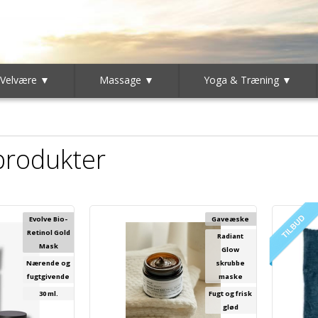
 Velvære ▼
Massage ▼
Yoga & Træning ▼
 produkter
Evolve Bio-
Gaveæske
Retinol Gold
Radiant
Mask
Glow
Nærende og
skrubbe
fugtgivende
maske
30 ml.
Fugt og frisk
glød