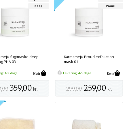
Deep
Proud
ameju fugtmaske deep
Karmameju Proud exfoliation
ng PHA 03
mask 01
ng: 1-2 dage
Levering: 4-5 dage
359,00
259,00
9,00
kr.
299,00
kr.