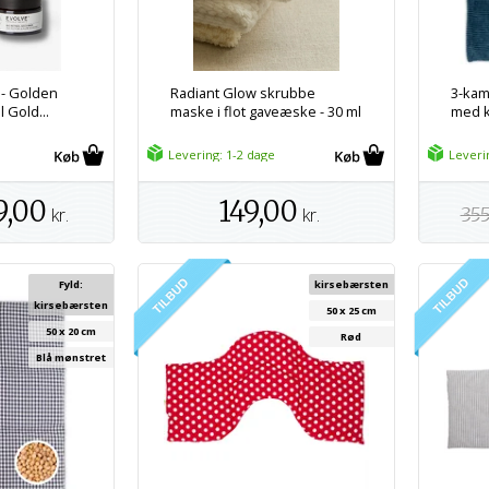
 - Golden
Radiant Glow skrubbe
3-kam
l Gold...
maske i flot gaveæske - 30 ml
med k
Levering: 1-2 dage
Leveri
9,00
149,00
kr.
kr.
355
Fyld:
kirsebærsten
kirsebærsten
50 x 25 cm
50 x 20 cm
Rød
Blå mønstret