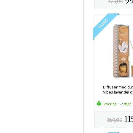
99
125,00
Diffuser med duf
Vibes lavendel o
Levering: 1-2 dage
11
169,00