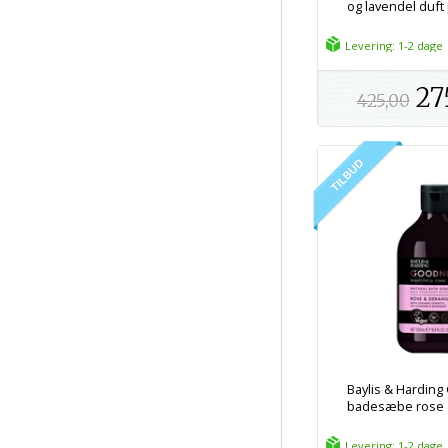
og lavendel duft 
Levering: 1-2 dage
27
425,00
Baylis & Hardin
badesæbe rose &
Levering: 1-2 dage