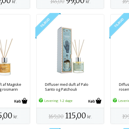
,00
99,00
kr.
145,00
kr.
16
t af Magiske
Diffuser med duft af Palo
Diffu
g rosmarin
Santo og Patchouli
rosen
Levering: 1-2 dage
Leveri
5,00
115,00
kr.
169,00
kr.
19