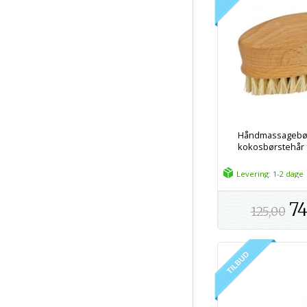
Håndmassagebø
kokosbørstehår fr
Levering: 1-2 dage
74
125,00