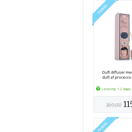
Duft diffuser me
duft af procecco
Levering: 1-2 dage
11
169,00