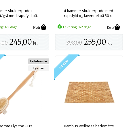
mer skulderpude i
4-kammer skulderpude med
t/grå med rapsfyld på...
rapsfyld og lavendel på 50 x...
ng: 1-2 dage
Levering: 1-2 dage
245,00
255,00
5,00
kr.
398,00
kr.
Badebørste
Lys træ
rste i lys træ - Fra
Bambus wellness bademåtte