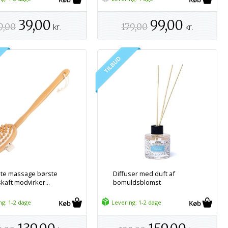
39,00
99,00
9,00
kr.
179,00
kr.
lite massage børste
Diffuser med duft af
kaft modvirker...
bomuldsblomst
ng: 1-2 dage
Levering: 1-2 dage