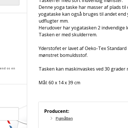
Tasken er med sort indvendig mønster.
Denne yoga taske har masser af plads til
yogataske kan også bruges til andet end 
udflugter mm.
Herudover har yogatasken 2 indvendige l
Tasken er med skulderrem.
Yderstofet er lavet af Oeko-Tex Standard 
mønstret bomuldsstof.
Tasken kan maskinvaskes ved 30 grader m
send os en
Mål: 60 x 14 x 39 cm
Producent:
Pigmåtten