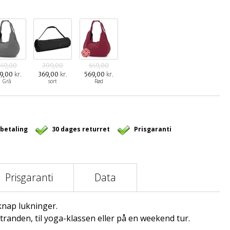
649,00
399,00
649,00
kr.
kr.
kr.
9,00
369,00
569,00
Grå
sort
Rød
 betaling
30 dages returret
Prisgaranti
Prisgaranti
Data
knap lukninger.
stranden, til yoga-klassen eller på en weekend tur.