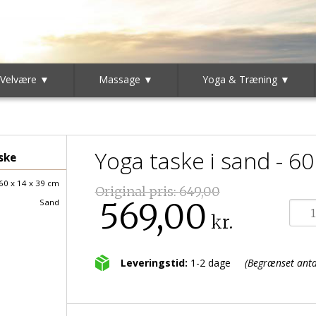
 Velvære ▼
Massage ▼
Yoga & Træning ▼
Yoga taske i sand - 60
ske
60 x 14 x 39 cm
Original pris:
649,00
569,00
Sand
kr.
Leveringstid:
1-2 dage
(Begrænset antal