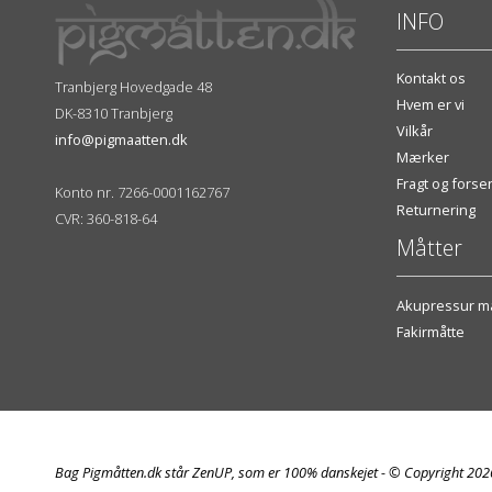
INFO
Kontakt os
Tranbjerg Hovedgade 48
Hvem er vi
DK-8310 Tranbjerg
Vilkår
info@pigmaatten.dk
Mærker
Fragt og fors
Konto nr. 7266-0001162767
Returnering
CVR: 360-818-64
Måtter
Akupressur må
Fakirmåtte
Bag Pigmåtten.dk står ZenUP, som er 100% danskejet - © Copyright 20