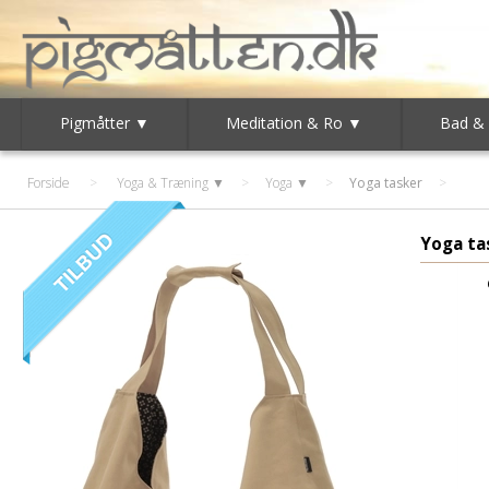
Pigmåtter ▼
Meditation & Ro ▼
Bad &
Forside
>
Yoga & Træning ▼
>
Yoga ▼
>
Yoga tasker
Yoga ta