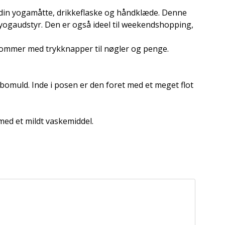
 din yogamåtte, drikkeflaske og håndklæde. Denne
yogaudstyr. Den er også ideel til weekendshopping,
ommer med trykknapper til nøgler og penge.
bomuld. Inde i posen er den foret med et meget flot
ed et mildt vaskemiddel.