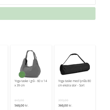
Yoga taske i grå - 60 x 14
Yoga taske med lynlås 80
x 39 cm
cm ekstra stor - Sort
649,00
399,00
kr.
kr.
569,00
369,00