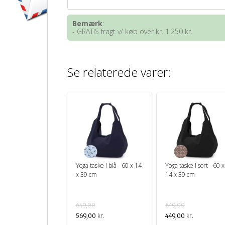
Bemærk
:
- GRATIS fragt v/ køb over kr. 1.250 kr.
Se relaterede varer:
Yoga taske i blå - 60 x 14
Yoga taske i sort - 60 x
x 39 cm
14 x 39 cm
649,00
649,00
kr.
kr.
569,00
449,00