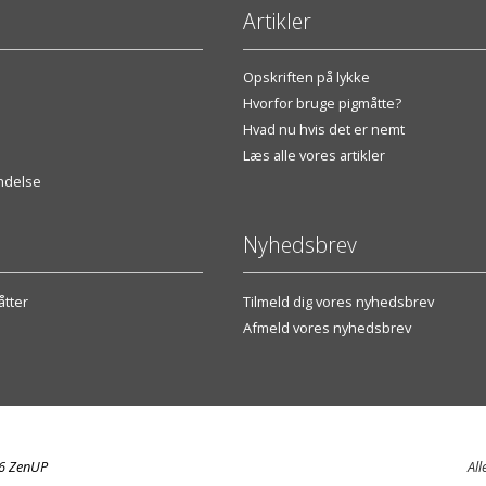
Artikler
Opskriften på lykke
Hvorfor bruge pigmåtte?
Hvad nu hvis det er nemt
Læs alle vores artikler
endelse
Nyhedsbrev
tter
Tilmeld dig vores nyhedsbrev
Afmeld vores nyhedsbrev
26 ZenUP
All