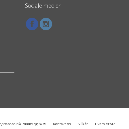
Sociale medier
e priser er inkl. moms og DDK
Kontakt os
Vilkår
Hvem er vi?