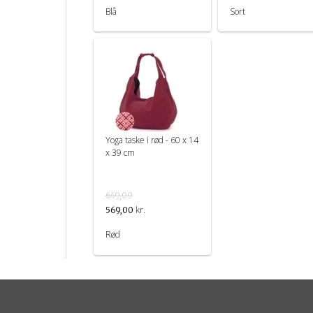
Blå
Sort
Yoga taske i rød - 60 x 14
x 39 cm
649,00
kr.
569,00
Rød