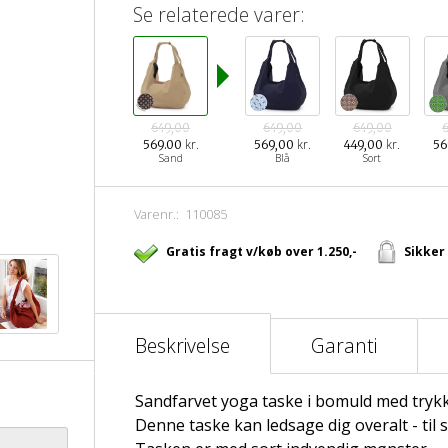
Se relaterede varer:
649,00
649,00
649,00
kr.
kr.
kr.
569.00
569,00
449,00
56
Sand
Blå
Sort
Varenr.:
110085
Gratis fragt v/køb over 1.250,-
Sikker
Beskrivelse
Garanti
Sandfarvet yoga taske i bomuld med tryk
Denne taske kan ledsage dig overalt - til 