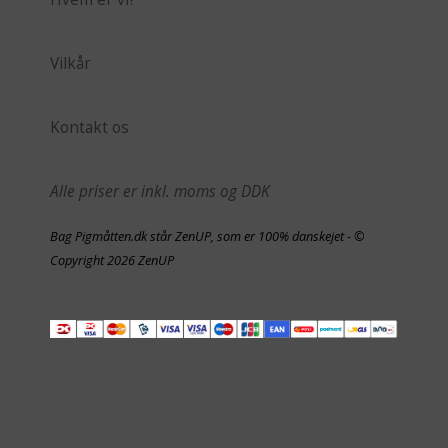
Vilkår
Kontakt os
Alle priser er inkl. moms og DDK
Bag Pigmåtten.dk står ZenUP, som er 100% danskejet - ©
Copyright 2026 ZenUP