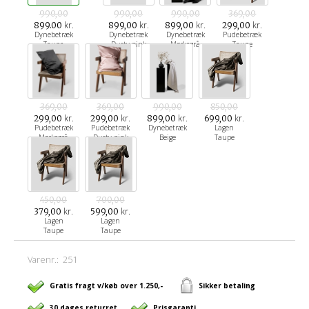
990,00
990,00
990,00
369,00
kr.
kr.
kr.
kr.
899.00
899,00
899,00
299,00
Dynebetræk
Dynebetræk
Dynebetræk
Pudebetræk
Taupe
Dusty pink
Mørkegrå
Taupe
369,00
369,00
990,00
850,00
kr.
kr.
kr.
kr.
299,00
299,00
899,00
699,00
Pudebetræk
Pudebetræk
Dynebetræk
Lagen
Mørkegrå
Dusty pink
Beige
Taupe
450,00
700,00
kr.
kr.
379,00
599,00
Lagen
Lagen
Taupe
Taupe
Varenr.:
251
Gratis fragt v/køb over 1.250,-
Sikker betaling
30 dages returret
Prisgaranti