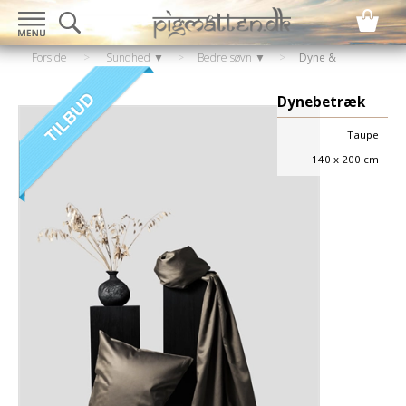
Forside
>
Sundhed ▼
>
Bedre søvn ▼
>
Dyne &
pudebetræk
Dynebetræk
Taupe
140 x 200 cm