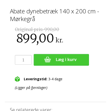
Abate dynebetræk 140 x 200 cm -
Mørkegrå
Original pris:
990,00
899,00
kr.
Leveringstid:
3-4 dage
(Ligger på fjernlager)
Se relaterede varer: