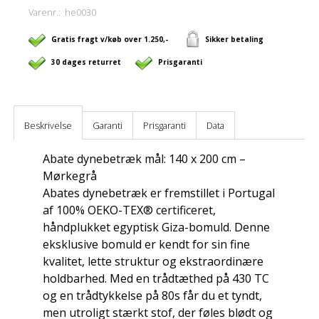
Varenr.:
he0030
Gratis fragt v/køb over 1.250,-
Sikker betaling
30 dages returret
Prisgaranti
Beskrivelse
Garanti
Prisgaranti
Data
Abate dynebetræk mål: 140 x 200 cm –
Mørkegrå
Abates dynebetræk er fremstillet i Portugal
af 100% OEKO-TEX® certificeret,
håndplukket egyptisk Giza-bomuld. Denne
eksklusive bomuld er kendt for sin fine
kvalitet, lette struktur og ekstraordinære
holdbarhed. Med en trådtæthed på 430 TC
og en trådtykkelse på 80s får du et tyndt,
men utroligt stærkt stof, der føles blødt og