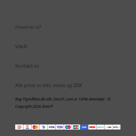
Hvem er vi?
Vilkår
Kontakt os
Alle priser er inkl. moms og DDK
Bag Pigmåtten.dk står ZenUP, som er 100% danskejet - ©
Copyright 2026 ZenUP