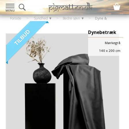
Forside
>
Sundhed ▼
>
Bedre søvn ▼
>
Dyne &
pudebetræk
Dynebetræk
Mørkegrå
140 x 200 cm