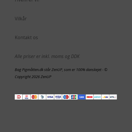
Vilkår
Kontakt os
Alle priser er inkl. moms og DDK
Bag Pigmåtten.dk står ZenUP, som er 100% danskejet - ©
Copyright 2026 ZenUP