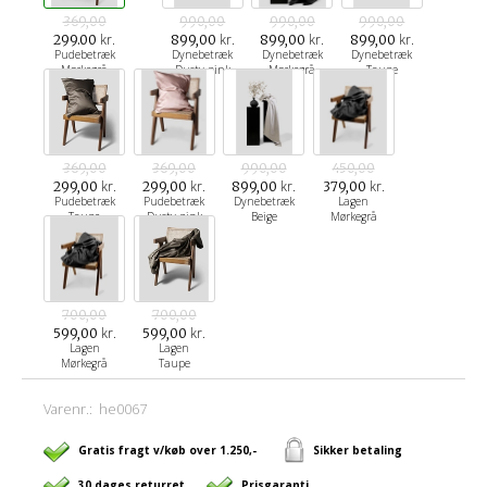
369,00
990,00
990,00
990,00
kr.
kr.
kr.
kr.
299.00
899,00
899,00
899,00
Pudebetræk
Dynebetræk
Dynebetræk
Dynebetræk
Mørkegrå
Dusty pink
Mørkegrå
Taupe
369,00
369,00
990,00
450,00
kr.
kr.
kr.
kr.
299,00
299,00
899,00
379,00
Pudebetræk
Pudebetræk
Dynebetræk
Lagen
Taupe
Dusty pink
Beige
Mørkegrå
700,00
700,00
kr.
kr.
599,00
599,00
Lagen
Lagen
Mørkegrå
Taupe
Varenr.:
he0067
Gratis fragt v/køb over 1.250,-
Sikker betaling
30 dages returret
Prisgaranti