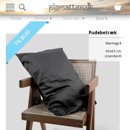
Forside
>
Sundhed ▼
>
Bedre søvn ▼
>
Dyne &
pudebetræk
Pudebetræk
Mørkegrå
60x63 cm
(standard)