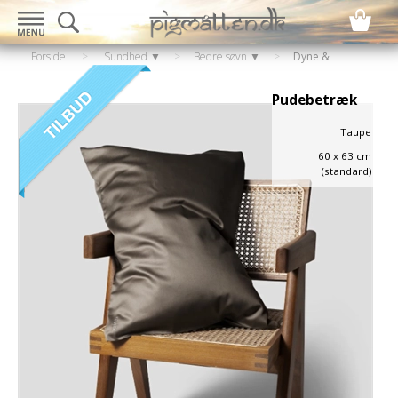
Forside
>
Sundhed ▼
>
Bedre søvn ▼
>
Dyne &
pudebetræk
Pudebetræk
Taupe
60 x 63 cm
(standard)