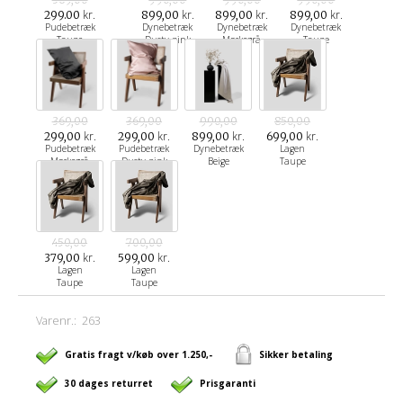
kr.
kr.
kr.
kr.
299.00
899,00
899,00
899,00
Pudebetræk
Dynebetræk
Dynebetræk
Dynebetræk
Taupe
Dusty pink
Mørkegrå
Taupe
369,00
369,00
990,00
850,00
kr.
kr.
kr.
kr.
299,00
299,00
899,00
699,00
Pudebetræk
Pudebetræk
Dynebetræk
Lagen
Mørkegrå
Dusty pink
Beige
Taupe
450,00
700,00
kr.
kr.
379,00
599,00
Lagen
Lagen
Taupe
Taupe
Varenr.:
263
Gratis fragt v/køb over 1.250,-
Sikker betaling
30 dages returret
Prisgaranti