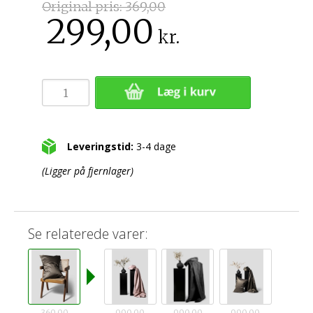
Original pris:
369,00
299,00
kr.
Leveringstid:
3-4 dage
(Ligger på fjernlager)
Se relaterede varer:
369,00
990,00
990,00
990,00