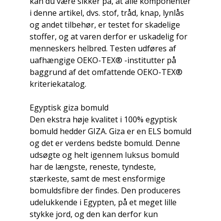
kan du være sikker på, at alle komponenter
i denne artikel, dvs. stof, tråd, knap, lynlås
og andet tilbehør, er testet for skadelige
stoffer, og at varen derfor er uskadelig for
menneskers helbred. Testen udføres af
uafhængige OEKO-TEX® -institutter på
baggrund af det omfattende OEKO-TEX®
kriteriekatalog.
Egyptisk giza bomuld
Den ekstra høje kvalitet i 100% egyptisk
bomuld hedder GIZA. Giza er en ELS bomuld
og det er verdens bedste bomuld. Denne
udsøgte og helt igennem luksus bomuld
har de længste, reneste, tyndeste,
stærkeste, samt de mest ensformige
bomuldsfibre der findes. Den produceres
udelukkende i Egypten, på et meget lille
stykke jord, og den kan derfor kun