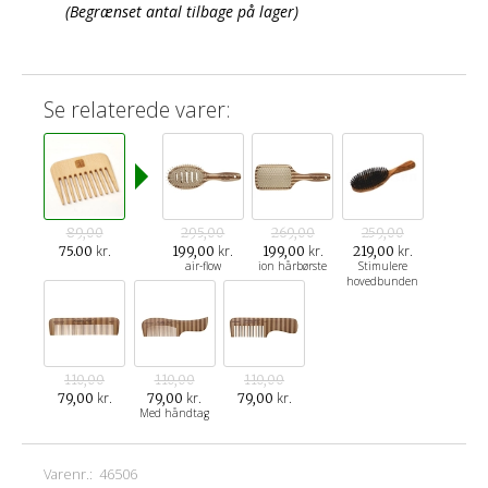
(Begrænset antal tilbage på lager)
Se relaterede varer:
89,00
295,00
269,00
259,00
kr.
kr.
kr.
kr.
75.00
199,00
199,00
219,00
air-flow
ion hårbørste
Stimulere
hovedbunden
110,00
110,00
110,00
kr.
kr.
kr.
79,00
79,00
79,00
Med håndtag
Varenr.:
46506