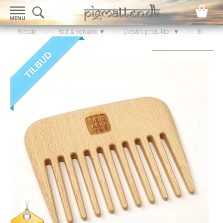
Forside
>
Bad & Velvære ▼
>
Livsstils produkter ▼
>
El-
artikler
>
Hair style & hårtørrer
>
Hårbørste og kamme