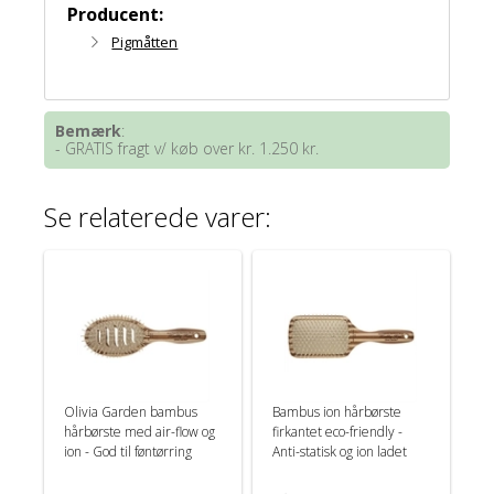
Producent:
Pigmåtten
Bemærk
:
- GRATIS fragt v/ køb over kr. 1.250 kr.
Se relaterede varer:
Olivia Garden bambus
Bambus ion hårbørste
hårbørste med air-flow og
firkantet eco-friendly -
ion - God til føntørring
Anti-statisk og ion ladet