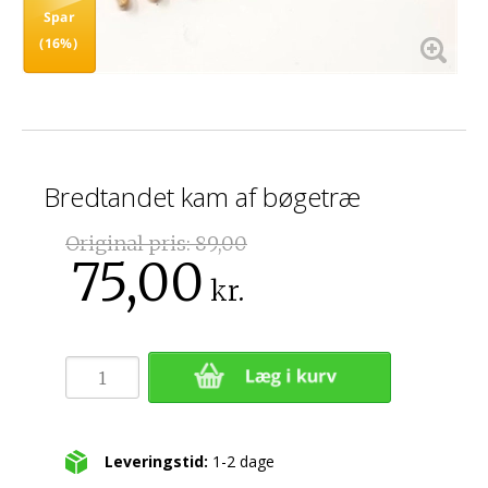
Spar
(16%)
Bredtandet kam af bøgetræ
Original pris:
89,00
75,00
kr.
Leveringstid:
1-2 dage