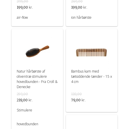
295,00
269,00
kr.
kr.
199,00
199,00
air-flow
ion hårbørste
Natur hårbørste af
Bambus kam med
oliventræ stimulere
tætsiddende tænder - 15 x
hovedbunden - Fra Croll &
4 cm
Denecke
259,00
110,00
kr.
kr.
219,00
79,00
Stimulere
hovedbunden