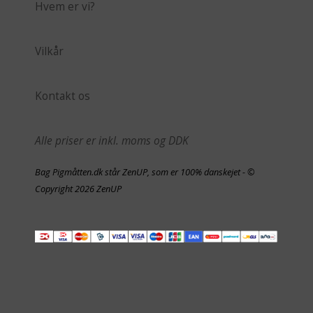
Hvem er vi?
Vilkår
Kontakt os
Alle priser er inkl. moms og DDK
Bag Pigmåtten.dk står ZenUP, som er 100% danskejet - ©
Copyright 2026 ZenUP