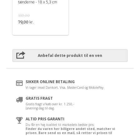
tænderne - 18 x 5,3 cm
110,00
kr.
79,00
Anbefal dette produkt til en ven
SIKKER ONLINE BETALING
Vi tager imod Dankort, Visa, MasterCard og MobilePay.
GRATIS FRAGT
Gratis fragt v/køb over kr. 1.250,-
Levering dag til dag.
ALTID PRIS GARANTI
Du får en høj kvalitet til markedets bedste pris.
Finder du varen her billigere andet sted, matcher vi
prisen. Bare send os en mail, så retter vi prisen til