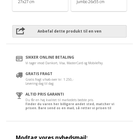
27x27 cm
Jumbo 26x55 cm
Anbefal dette produkt til en ven
SIKKER ONLINE BETALING
Vi tager imod Dankort, Visa, MasterCard og MobilePay.
GRATIS FRAGT
Gratis fragt v/køb over kr. 1.250,-
Levering dag til dag.
ALTID PRIS GARANTI
Du får en høj kvalitet til markedets bedste pris.
Finder du varen her billigere andet sted, matcher vi
prisen. Bare send os en mail, så retter vi prisen til
Modtag vores nyhedsmail: