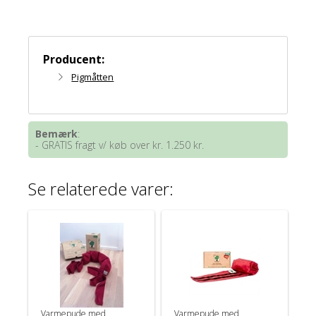
Producent:
Pigmåtten
Bemærk
:
- GRATIS fragt v/ køb over kr. 1.250 kr.
Se relaterede varer:
Varmepude med
Varmepude med