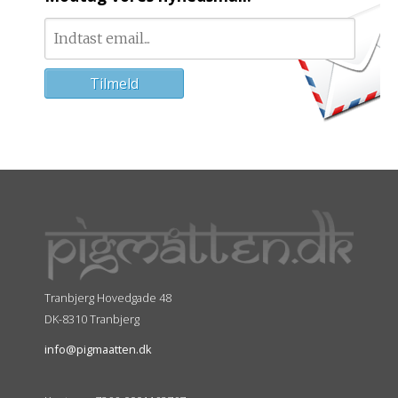
Tranbjerg Hovedgade 48
DK-8310 Tranbjerg
info@pigmaatten.dk