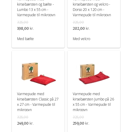
kirsebærsten og bælte -
kirsebærsten og velcro -
Lumbo 13 x 55 cm -
Dorso 20 x 120 cm -
Varmepude til mikroovn
Varmepude til mikroovn
325,00
325,00
kr.
kr.
198,00
202,00
Med bælte
Med velcro
Varmepude med
Varmepude med
kirsebærsten Classic på 27
kirsebærsten Jumbo på 26
x 27 cm - Varmepude til
x 55 cm - Varmepude til
mikroovn
mikroovn
325,00
325,00
kr.
kr.
249,00
259,00