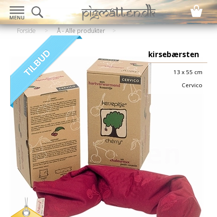
Forside
>
Å - Alle produkter
kirsebærsten
13 x 55 cm
Cervico