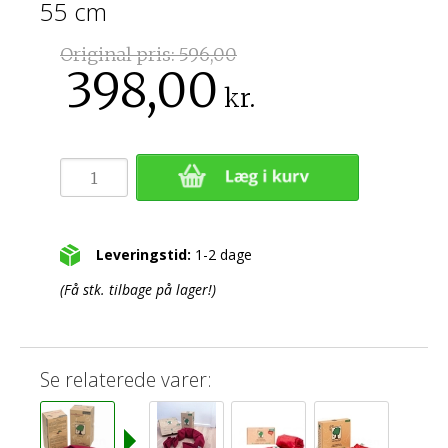
55 cm
Original pris:
596,00
398,00
kr.
Leveringstid:
1-2 dage
(Få stk. tilbage på lager!)
Se relaterede varer: