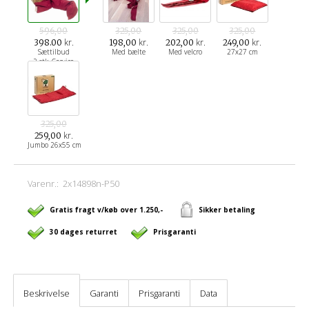
596,00
325,00
325,00
325,00
kr.
kr.
kr.
kr.
398.00
198,00
202,00
249,00
Sættilbud
Med bælte
Med velcro
27x27 cm
2 stk. Cervico
325,00
kr.
259,00
Jumbo 26x55 cm
Varenr.:
2x14898n-P50
Gratis fragt v/køb over 1.250,-
Sikker betaling
30 dages returret
Prisgaranti
Beskrivelse
Garanti
Prisgaranti
Data